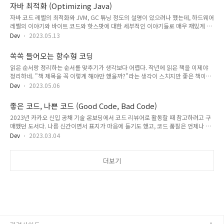
속으로 많은 내용이 101과 이어지며, 101은 저자가 2명이었는데, 이 후속작은 저자
자바 최적화 (Optimizing Java)
가 4명으로 늘었다. 그 영향인지 가상의 팀을 구성하고 대화체로 상황을 설명하는 방
자바 코드 레벨의 최적화와 JVM, GC 튜닝 정도의 설명이 있으려나 했는데, 하드웨어
식이 추가되었지만, 책의 분위기는 크게 달라지지 않았다. 101에서 계속 강조하던
레벨의 이야기와 바이트 코드와 핫스팟에 대한 세부적인 이야기들로 매우 재밌게 읽
트레이드오프의 중요성도 계속 강조된다. 소프트웨어 아키텍처에서는 최고의 설계
었다. 개발하면서 코드 구현의 중요도는 가능하면 가독성과 테스트 용이성이 좋은 코
를 고집하지 마세요. 그 대신에 나쁜 것 중에서 제일 나..
Dev
2023.05.13
드로 구현하는 것에 두고 있다. 최적화에 대한 고려는 적합한 자료구조를 선정하는
것, 불필요한 블로킹을 하지 않는 것 외에는 코드 구현 레벨에서 딱히 최적화에 신경
쏙쏙 들어오는 함수형 코딩
쓴 적은 없었던 것 같다. 심지어 명시적인 함수를 명시적으로 인라인으로 선언해 본
읽은 순서랑 정리하는 순서를 맞추기가 생각보다 어렵다. 작년에 읽은 책을 이제야
지도 좀 되었다. 대부분의 병목은 코드 구현 레벨보다 외부 연동에서 발생한다. 꽤 오
정리하네. "책 제목을 꼭 이렇게 해야만 했을까?"라는 생각이 스치지만 좋은 책이다.
래전에 사서 필요한 부분만 보고는 잊고 있다가 올해 다 봤다. 오래전에 리디북스에
참고로, 이 책의 예제는 자바스크립트로 되어있는데, 리팩터링 2판과 최근에 나온
서 구매했었기에 PDF 형식의 eBook에서 텍스트 복..
Dev
2023.05.06
SICP 등의 특정 언어에 국한되는 내용이 아닌 책에서 예제를 구현하는 언어로 자바
스크립트를 선택하고 있는데, 개발 환경을 별도로 구성할 필요도 없고 간단하게 예제
좋은 코드, 나쁜 코드 (Good Code, Bad Code)
를 돌려볼 수 있어서 좋다. ‘부수 효과를 없애라!’라는 슬로건 때문에 너무 단순하게
2023년 카카오 신입 공채 기술 온보딩에서 코드 리뷰어로 활동할 때 참고하려고 구
생각할 수도 있지만, 사실 함수형 프로그래밍은 부수 효과 구성에 관한 내용입니다.
매했던 도서다. 나름 신간이면서 표지가 마음에 들기도 했고, 코드 품질은 언제나 관
부수 효과를 잘 관리해서 코드의 아무 곳에나 있지 않도록 하는 것입니다. 이 책의 주
심이 있는 주제다. 읽어보니 책의 내용도 내용이지만, 적절한 컬러 사용과 보기 편한
제이기도 합니다. 이 책은 보통 함수형 프로그래밍이..
Dev
2023.03.04
편집으로 가독성도 매우 좋다. 이 책의 특이사항으로는 일단 예제 구성하는 데 사용
한 언어에 있다. 보통 하나의 언어를 정해서 실행할 수 있는 예제를 구현하는 다른 책
들과 달리 의사코드를 사용하여 예제를 구성하고 있다. 저자가 자기 생각을 전개하는
더보기
방식도 책의 제목과 순서는 배치 순서는 다르지만, 저자가 생각하기에 나쁜 코드와
좋은 코드를 대비시켜서 보여주고 왜 나쁘고 좋은지를 친절하게 설명해준다. 그리고,
모든 상황에 맞는 정답은 없다는 것을 계속 상기시켜준다..