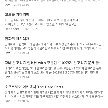
이 언어를 사용하면서 얻는 이점이 서로의 지식을 공유하고 소통하면서 발전하는 것
하다. 현재 회사로 이직할 때 디자인 인터뷰라는 다소 생소한 테크 인터뷰 과정을 지
에 있다고 막연히 이해하고 있었다..
Dev
2024.03.16
원자 입장에서 거쳤고, 최근에는 같은 과정을 면접자 입장에서 진행하고 있다. 이와
관련된 기술 도서 하나를 개인적으로 추천하려고 한다. 코딩 테스트에는 많이들 익숙
고도를 기다리며
하지만, 디자인 인터뷰는 아직 낯설어 하는 분들이 많다. 이 책이 많은 도움이 될 것이
어느 날 내가 좋아하는 미드 '하우스 (House M.D)'를 다시 보다
라고 생각한다. 이 책은 2021년에 출간된 '가상 면접 사례로 배우는 대규모 시스템
가 예전에는 그냥 그런가 보다 하고 넘겼던, 저 대사 '걔들보단
설계 기초’ 도서에 이은 후속작으로 분량이 2배 정도 늘어난 것 같다. 전작은 시스템
고도가 빨리 올걸요.'의 컨텍스트가 궁금해졌다. 뉘앙스는 '쟤들
아키텍처에 대한 가벼운 소개 정도로 추상화 ..
Book Shelf
2023.10.29
은 매우 늦을 것이다.'를 의미한다는 것을 굳이 '고도’가 누군지
몰라도 이해할 수는 있다. 하지만 그래서, '고도’는 누군데? 저 대
진화적 아키텍처
사에 등장하는 '고도’가 궁금해서, '고도를 기다리며’를 찾아서
감사하게도 한빛미디어 출판사에서 도서 리뷰 요청을 해주셨다. 책도 보내주셨지만,
읽었다. 매우 얇지만, 금방 읽히지는 않았다. 일단, 소설이 아니
이제 종이책은 보기 힘들어서 알라딘 이북으로 직접 구매해서 봤다. 그러므로, 이 글
다. '햄릿’과 같이 자주 접하지 않았던 아래와 같은 형식의 희곡
은 직접 구매한 도서를 읽고 간단히 정리하는 것으로 그동안의 도서 후기와 다르지
이다. 침묵. 둘이 다 움직이지 않고 서 있다. 두 팔은 흔들거리고
Dev
2023.09.24
않다. 얼마 전에 봤던 '소프트웨어 아키텍처 The Hard Parts’ 저자의 신간이다. 책의
고개를 푹 숙인 채 무릎에는 맥이 빠졌다. 에스트라공 (힘없이)
표지에는 '개정판'이라는 언급이 없는데, 이 책은 2017년에 출간된 'Building
우린 꽁꽁 묶여 있는 게 아닐까? (사이) 안 그래? ..
자바 알고리즘 인터뷰 with 코틀린 - 102가지 알고리즘 문제 풀
Evolutionary Architectures: SUPPORT CONSTANT CHANGE'의 개정판이다. 진
이로 완성하는 코딩 테스트
베타리더로 참여했던 '자바 알고리즘 인터뷰 with 코틀린 - 102가지 알고리즘 문제
화적 소프트웨어 아키텍처는 여러 차원에 걸쳐 유도된 변화와 점진적 변화를 지원한
풀이로 완성하는 코딩 테스트' 도서가 곧(2023년 9월 20일) 출간됩니다. 전작도 재
다. 이 책은 위와 같은 정의를 어떻게 실현할 수 있는지에 대한 세부적인 사항을 설명
밌게 봤었고, 이번 신작도 미리 읽어보면서 재밌었습니다.
한다. 그중..
Dev
2023.09.14
https://www.aladin.co.kr/shop/wproduct.aspx?ItemId=324537416 자바
알고리즘 인터뷰 with 코틀린 코딩 테스트와 알고리즘 인터뷰를 준비하는 개발자들
소프트웨어 아키텍처 The Hard Parts
을 위한 최고의 책 『파이썬 알고리즘 인터뷰』가 자바와 코틀린 코드로 무장하고
얼마 전에 발표자로 참여했던 카카오 테크밋 행사의 패널 토의에서 리팩터링 전과 후
한층 업그레이드되어 돌아왔다! 200여 가지가 넘는 풍부 www.aladin.co.kr
의 차이를 수치로 측정할 객관적인 지표에 대한 질문의 답변으로 설명한 내용 중에
발표에서 소개했던 '코드 복잡도'와 이 책에서 읽었던 피트니스 함수에 대해서 간단
Dev
2023.08.06
히 소개했었다. 이 책은 예전에 소개했던 '소프트웨어 아키텍처 101'(이하 101)의 후