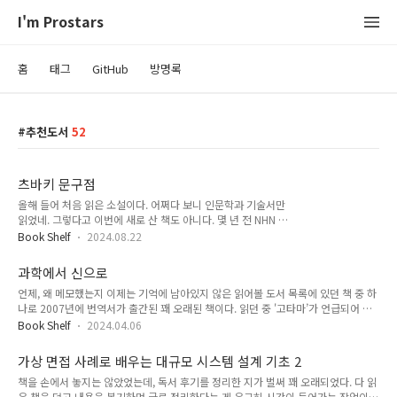
I'm Prostars
홈
태그
GitHub
방명록
추천도서
52
츠바키 문구점
올해 들어 처음 읽은 소설이다. 어쩌다 보니 인문학과 기술서만
읽었네. 그렇다고 이번에 새로 산 책도 아니다. 몇 년 전 NHN 다
니던 시절에 사내 이벤트로 받은 책으로 기억한다. 독서 모임 토
Book Shelf
2024.08.22
론 주제를 발제해야 하는데, 겸사겸사 독서 후기도 적어본다. 읽
으면서 영화 '리틀 포레스트’가 생각나는 이 책은 참 몽글몽글한
과학에서 신으로
느낌이다. 내가 마지막으로 서류가 아닌 종이에 무언가를 적어본
언제, 왜 메모했는지 이제는 기억에 남아있지 않은 읽어볼 도서 목록에 있던 책 중 하
게 언제인지도 가물가물하다. 업무 다이어리도 아이패드에 사용
나로 2007년에 번역서가 출간된 꽤 오래된 책이다. 읽던 중 '고타마’가 언급되어 작
할 수 있는 터치펜이라는 물건을 한 10년 전에 손에 넣은 이후로
년에 읽었던 '싯다르타’가 생각나면서 왠지 모르게 반가웠다. 제목에 '신’이 명시되어
모든 노트 정리는 디지털로 바뀌었다. 역시 디지털이라 10년 전
Book Shelf
2024.04.06
종교적인 색채가 강할 것으로 생각했는데 그렇지는 않았다.이 책은 새로운 세계관의
회의 시간에 딴짓한 흔적을 바로 찾아서 이 글에 붙여 넣을 수 있
주요 요소와, 의식이 어떻게 과학과 영혼의 연결고리가 될 수 있는지에 대한 내 견해
다. 사족이 길었지만, 지금과 같이 키보드조차 낯설어지는 모바
가상 면접 사례로 배우는 대규모 시스템 설계 기초 2
일 뿐이다. - 피터 러셀이 책의 제목으로 챕터 1의 제목인 '과학에서 의식으로’가 더
일 시대에 손편..
책을 손에서 놓지는 않았었는데, 독서 후기를 정리한 지가 벌써 꽤 오래되었다. 다 읽
어울린다고 생각한다. '신', '영혼'보다 '의식', '마음’에 대한 접근이 주를 이룬다. 인간
은 책을 덮고 내용을 복기하며 글로 정리한다는 게 은근히 시간이 들어가는 작업이긴