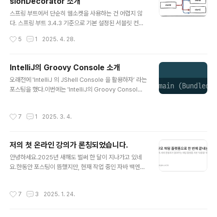
sionDecorator 소개
웨어 엔지니어 등 개발자...blo..
글 내용
스프링 부트에서 단순히 웹소켓을 사용하는 건 어렵지 않
다. 스프링 부트 3.4.3 기준으로 기본 설정된 서블릿 컨테
이너는 임베디드 톰캣이고, 모든 TCP 처리는 서블릿 컨테
작성시간
5
1
2025. 4. 28.
이너에서 처리한다. 이 글에서는 스프링 부트에서 웹소켓
을 사용할 때 멀티스레드가 하나의 세션에 동시에 메시지
를 전송할 때 발생하는 문제를 확인하고 대응하는 한 가지
IntelliJ의 Groovy Console 소개
방법을 소개한다. 여기서 사용하는 예제는 나의 온라인 강
글 내용
오래전에 'IntelliJ 의 JShell Console 을 활용하자’ 라는
의의 파트 2-챕터 2 'Rest API와 WebSocket의 기본’
포스팅을 했다.이번에는 'IntelliJ의 Groovy Consol
중에서 '08. 채팅 프로젝트를 그룹 메시지로 확장하기’에
e’을 소개한다. 이 글은 Java 환경에서 JShell 대신 Gro
있는 코드에서 웹소켓에 대한 처리와 테스트 코드를 가져
ovy Console 사용하는 방법을 설명한다. 이 내용은 제
왔다.이 예제는 Java 17에 Spring Boot 3.4를 사용하
작성시간
7
1
2025. 3. 4.
온라인 강의에서 파트 2-챕터 1 '테스트에 대한 이야기’에
고, 통합 테스트 구성은 Groovy 4.0에 Spock 2.4를
있는 '04. Groovy Console 소개’와 ’05. Spock 사용
사..
을 위한 Groovy 기본 문법’ 2개의 영상에 있는 내용 중에
저의 첫 온라인 강의가 론칭되었습니다.
서 'Groovy 기본 문법’에 대한 내용은 제외하고 'Groov
글 내용
y Console'에 대해서 일부 글로 정리한 것으로, Groovy
안녕하세요.2025년 새해도 벌써 한 달이 지나가고 있네
Console에서 자바 문법을 사용하여 진행하므로 Groov
요.한동안 포스팅이 뜸했지만, 현재 작업 중인 자바 백엔
y를 몰라도 무방하다.이 글의 말미에 Java의 L..
드 개발 온라인 강의가 론칭되었습니다.페이지가 공식적으
로 오픈되고 나니 막연한 부담감도 있지만, 더욱 집중해
작성시간
7
3
2025. 1. 24.
서 잘 만들어보겠습니다.이번에는 간단히 강의 소개 링크
만 공유하고, 이후에는 강의 예제 중에서 하나씩 선정하
여 포스팅하며 다시 소개해 보겠습니다.새해 복 많이 받으