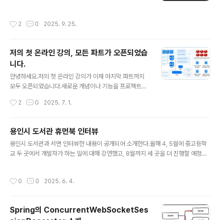
으로 설정해준다. 이런 환경에서 사용할 때는 별도로 정렬
프리셋 기능이 필요하지 않다.다만, 집에서 같은 모니터를
작성시간
2
0
2025. 9. 25.
확장 모니터로 사용하면서 맥북을 책상에 놓고 사용하기도
하고 거치대에 올려서 사용할 때는 매번 확장 모니터 정렬
을 변경해야 하는 불편함이 있다. 집에서 주로 맥북을 거치
저의 첫 온라인 강의, 모든 파트가 오픈되었습
대에 올려놓고 확장 모니터의 왼쪽에 두는 정렬을 사용하
니다.
면서, 맥북 모니터의 해상도는 한 단계 낮추어서 사용한다.
글 내용
하지만, 요즘 맥북을 바로 내 앞에 놓고 사용할 일이 많아지
안녕하세요.저의 첫 온라인 강의가 이제 마지막 파트까지
면서 하루에도 몇 번씩 내렸다 올렸다 한다. 이때마다 확장
모두 오픈되었습니다.새로운 개념이나 기능을 프로젝트에
모니터 정렬을 바꾸고, 맥북 모니터의 해상도를 기본 설정
적용할 때마다 이해를 돕기 위한 예제를 만들면서 진행하
작성시간
2
0
2025. 7. 1.
으로 변경하는 게 너무 번거로워서..
였고, 이 과정에서 10여 개의 예제를 만들었습니다. 1개의
모놀리스 프로젝트로 시작한 채팅 시스템을 기능별로 스케
일 아웃할 수 있도록 4개 역할(Authentication, Conne
용인시 도서관 휴먼북 인터뷰
ction, Message, Push)로 분리하는 과정을 진행했습니
글 내용
용인시 도서관과 서면 인터뷰한 내용이 공개되어 소개한다.올해 4, 5월에 중고등학
다.강의 마지막에는 로컬 환경에서 22개의 컨테이너와 8
교 두 곳에서 개발자가 하는 일에 대해 강연했고, 8월까지 세 곳을 더 진행할 예정이
개의 서버 인스턴스로 채팅 시스템을 구성했습니다. 강의
다.제작 중인 온라인 강의를 20시간 기준으로 시작할 때 프로토타이핑을 해보면서
파트 5에서 완성된 프로젝트는 약 12,000 라인의 코드를
강의 시간이 초과할 걸 예상은 했지만, 2배 이상 초과할 거라고는 예상하지 못했다.
가지면서 다양한 인프라스트럭처(Consul, Nginx, MyS
작성시간
0
0
2025. 6. 4.
분량이 너무 늘어서 마감일에 맞추기가 좀 힘들어지고 있지만, 후반부를 작업 중이
QL, Redis, Kafka)를 연동하는 단일 강의 예제 프로젝..
다. 글의 하단에 강의 링크와 할인 코드를 첨부한다. https://blog.naver.com/yo
nginlib/223886184676 [휴먼북 인터뷰] 상현도서관 이상우 휴먼북을 소개합니
Spring의 ConcurrentWebSocketSes
다.1. 개발자란 무엇이며 개발자가 된 계기가 있으신가요? 프로그래머, 코더, 소프트