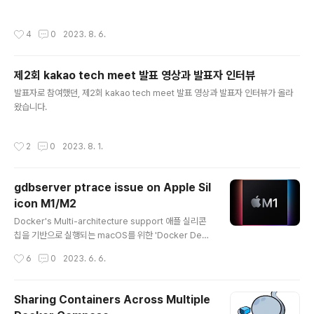
발표에서 소개했던 '코드 복잡도'와 이 책에서 읽었던 피트니스 함수에 대해서 간단
히 소개했었다. 이 책은 예전에 소개했던 '소프트웨어 아키텍처 101'(이하 101)의 후
작성시간
4
0
2023. 8. 6.
속으로 많은 내용이 101과 이어지며, 101은 저자가 2명이었는데, 이 후속작은 저자
가 4명으로 늘었다. 그 영향인지 가상의 팀을 구성하고 대화체로 상황을 설명하는 방
식이 추가되었지만, 책의 분위기는 크게 달라지지 않았다. 101에서 계속 강조하던 트
제2회 kakao tech meet 발표 영상과 발표자 인터뷰
레이드오프의 중요성도 계속 강조된다. 소프트웨어 아키텍처에서는 최고의 설계를
글 내용
고집하지 마세요. 그 대신에 나쁜 것 중에서 제일 나..
발표자로 참여했던, 제2회 kakao tech meet 발표 영상과 발표자 인터뷰가 올라
왔습니다.
작성시간
2
0
2023. 8. 1.
gdbserver ptrace issue on Apple Sil
icon M1/M2
글 내용
Docker's Multi-architecture support 애플 실리콘
칩을 기반으로 실행되는 macOS를 위한 'Docker Desk
top For Mac'은 애플 실리콘 칩셋(이하 AArch64)에서
작성시간
6
0
2023. 6. 6.
AMD64로 빌드된 이미지의 컨테이너 실행을 위해 Qem
u 가상화를 사용한다. 'The Magic Behind the Scene
s of Docker Desktop'와 4.1.3.0 Release note에서
Sharing Containers Across Multiple
관련 내용을 확인할 수 있다. 이 글은 이전 포스팅 'Full Re