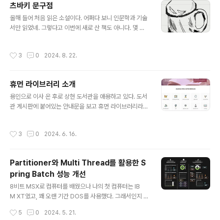
츠바키 문구점
세요.
글 내용
올해 들어 처음 읽은 소설이다. 어쩌다 보니 인문학과 기술
서만 읽었네. 그렇다고 이번에 새로 산 책도 아니다. 몇 년
전 NHN 다니던 시절에 사내 이벤트로 받은 책으로 기억한
다. 독서 모임 토론 주제를 발제해야 하는데, 겸사겸사 독서
작성시간
3
0
2024. 8. 22.
후기도 적어본다. 읽으면서 영화 '리틀 포레스트’가 생각나
는 이 책은 참 몽글몽글한 느낌이다. 내가 마지막으로 서류
가 아닌 종이에 무언가를 적어본 게 언제인지도 가물가물
휴먼 라이브러리 소개
하다. 업무 다이어리도 아이패드에 사용할 수 있는 터치펜
글 내용
이라는 물건을 한 10년 전에 손에 넣은 이후로 모든 노트
용인으로 이사 온 후로 상현 도서관을 애용하고 있다. 도서
정리는 디지털로 바뀌었다. 역시 디지털이라 10년 전 회의
관 게시판에 붙어있는 안내문을 보고 휴먼 라이브러리라
시간에 딴짓한 흔적을 바로 찾아서 이 글에 붙여 넣을 수 있
는 서비스가 있다는 것을 알고는 2022년에 휴먼북으로 등
다. 사족이 길었지만, 지금과 같이 키보드조차 낯설어지는
록했다. 휴먼북으로서의 첫 활동은 개인의 신청이 아닌 도
작성시간
3
0
2024. 6. 16.
모바일 시대에 손편..
서관의 요청으로 처인구에 있는 포곡 고등학교의 툴박스(I
T) 동아리 회원을 대상으로 하는 강연이었다.그러고는 신
청자가 없어서 얼마 전에 처음으로 개인으로부터 열람 신
Partitioner와 Multi Thread를 활용한 S
청을 받기 전까지 잊고 있었다. 도서관의 세미나실에서 신
pring Batch 성능 개선
청자를 만나 여러 질문에 답하면서 이야기를 나누었고, 다
글 내용
행히 도움이 되었다는 피드백을 받았다. 나의 경험과 생각
8비트 MSX로 컴퓨터를 배웠으나 나의 첫 컴퓨터는 IB
이 누군가에게 도움이 된다는 것은 나에게도 의미 있는 일
M XT였고, 꽤 오랜 기간 DOS를 사용했다. 그래서인지 아
이고, 대화하면서 나 역시 배우는 것이 있다.조금은 더 많
직도 배치하면 AUTOEXEC.BAT가 같이 생각난다. 이번
작성시간
5
0
2024. 5. 21.
은 사람들이 이 서비스를 이용했으면 하는 마음에..
에 정리할 내용은 많이 사용하는 스프링 배치의 성능 개선