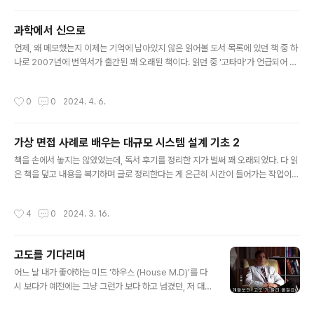
에 대한 것이다. 배경백엔드 서비스를 운영하는 개발팀은
이미 다양한 배치를 운영하고 있을 것이고, 스프링 배치로
과학에서 신으로
구현되었을 확률이 높다. 많은 배치는 서비스 사용량이 적
글 내용
언제, 왜 메모했는지 이제는 기억에 남아있지 않은 읽어볼 도서 목록에 있던 책 중 하
은 새벽에 실행되고, 서비스가 작을 때는 성능에 민감하지
나로 2007년에 번역서가 출간된 꽤 오래된 책이다. 읽던 중 '고타마’가 언급되어 작
않아도 괜찮다. 하지만, 서비스가 커지고 배치가 처리해야
년에 읽었던 '싯다르타’가 생각나면서 왠지 모르게 반가웠다. 제목에 '신’이 명시되어
하는 데이터의 양이 증가하면서 배치의 실행 시간도 같이
종교적인 색채가 강할 것으로 생각했는데 그렇지는 않았다.이 책은 새로운 세계관의
증가할 것이다. 예를 들어 매일 새벽 3시에 시작하는 배치
작성시간
0
0
2024. 4. 6.
주요 요소와, 의식이 어떻게 과학과 영혼의 연결고리가 될 수 있는지에 대한 내 견해
의 실행 시간이 점진적으로 증가하여 9시까지 실행되고 있
일 뿐이다. - 피터 러셀이 책의 제목으로 챕터 1의 제목인 '과학에서 의식으로’가 더
다면 문제가 될 수 있고, 1시..
어울린다고 생각한다. '신', '영혼'보다 '의식', '마음’에 대한 접근이 주를 이룬다. 인간
가상 면접 사례로 배우는 대규모 시스템 설계 기초 2
이 언어를 사용하면서 얻는 이점이 서로의 지식을 공유하고 소통하면서 발전하는 것
글 내용
에 있다고 막연히 이해하고 있었다..
책을 손에서 놓지는 않았었는데, 독서 후기를 정리한 지가 벌써 꽤 오래되었다. 다 읽
은 책을 덮고 내용을 복기하며 글로 정리한다는 게 은근히 시간이 들어가는 작업이긴
하다. 현재 회사로 이직할 때 디자인 인터뷰라는 다소 생소한 테크 인터뷰 과정을 지
원자 입장에서 거쳤고, 최근에는 같은 과정을 면접자 입장에서 진행하고 있다. 이와
작성시간
4
0
2024. 3. 16.
관련된 기술 도서 하나를 개인적으로 추천하려고 한다. 코딩 테스트에는 많이들 익숙
하지만, 디자인 인터뷰는 아직 낯설어 하는 분들이 많다. 이 책이 많은 도움이 될 것이
라고 생각한다. 이 책은 2021년에 출간된 '가상 면접 사례로 배우는 대규모 시스템
고도를 기다리며
설계 기초’ 도서에 이은 후속작으로 분량이 2배 정도 늘어난 것 같다. 전작은 시스템
글 내용
아키텍처에 대한 가벼운 소개 정도로 추상화 ..
어느 날 내가 좋아하는 미드 '하우스 (House M.D)'를 다
시 보다가 예전에는 그냥 그런가 보다 하고 넘겼던, 저 대사
'걔들보단 고도가 빨리 올걸요.'의 컨텍스트가 궁금해졌다.