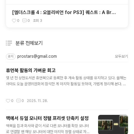
[엘더스크롤 4 : 오블리비언 for PS3] 퀘스트 : A Brot
herhood Betrayed [완료]
0
0
조회
3
분류 전체보기
주요 글 목록
prostars@gmail.com
모두보기
공지
휴먼북 활동의 가벼운 회고
글 내용
몇 년 전 상현도서관 휴먼북으로 등록한 후 계속 활동 상태를 유지하고 있다. 올해는
아마도 오늘 운영위원회에 참석한 게 마지막 활동일 듯하여, 가볍게 정리해 본다. 20
25년에는 5개의 중·고등학교 방문 강연을 했고, 한 번의 1:1 휴먼북 세션도 진행했
다. 이런 활동 덕분인지 상현도서관 운영위원회 위원 선정도 되어 보고 다양한 경험
작성시간
0
0
2025. 11. 28.
을 할 수 있었다.내 강연을 듣고 개발자가 더 되고 싶었을지 '아, 저건 할 게 아닌 듯하
다’라는 생각이 들었을지 기대 반, 걱정 반이다.몇 달 전에 휴먼북 서면 인터뷰는 SN
S에 발행되고 끝난 줄 알았는데, 해당 내용이 곧 도서관 소식지에도 실린다고 하니
맥에서 듀얼 모니터 정렬 프리셋 단축키 설정
한 부 요청해서 받아볼 수 있으면 좋겠다. 퇴사 후 프리랜서를 하다 보니 휴먼북 등 다
글 내용
양한 활동을 자유롭게 할 수 있다는..
맥북을 집과 회사와 같이 서로 다른 모니터를 확장 모니터
로 연결할 땐 해당 모니터에 대한 마지막 정렬 상태로 자동