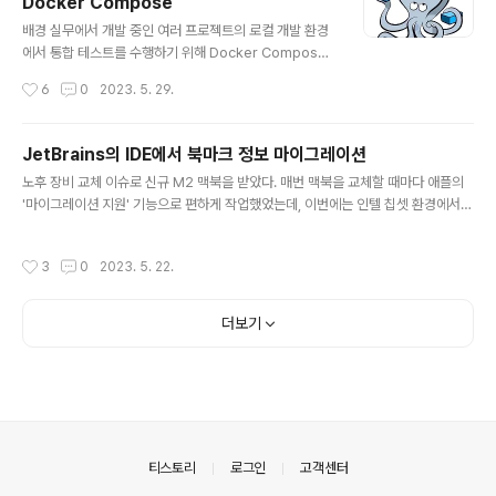
Docker Compose
mote Mode Of CLion With Docker'(이하 이전 포스
글 내용
팅 1번)와 'Remote Debug via GDB/gdbserver Of
배경 실무에서 개발 중인 여러 프로젝트의 로컬 개발 환경
CLion With Docker'(이하 이전 포스팅 2번)에서 공유한
에서 통합 테스트를 수행하기 위해 Docker Compose
내용을 AArc..
(이하 컴포즈)를 사용하고 있다. A라는 서비스를 실행하려
작성시간
6
0
2023. 5. 29.
면 MySQL, Zookeeper, Memcached가 필요하고, B
라는 서비스를 실행하려면 MySQL, Zookeeper, Redi
s가 필요하다. 이렇게 서비스마다 필요한 외부 서비스(이
JetBrains의 IDE에서 북마크 정보 마이그레이션
하 컨테이너)들이 겹치는 것과 그렇지 않은 것이 있다. 중복
글 내용
노후 장비 교체 이슈로 신규 M2 맥북을 받았다. 매번 맥북을 교체할 때마다 애플의
되는 컨테이너들은 컴포즈의 컨테이너 네이밍 기능과 포트
'마이그레이션 지원' 기능으로 편하게 작업했었는데, 이번에는 인텔 칩셋 환경에서
매핑 기능으로 호스트에 노출하는 컨테이너의 이름과 포트
애플 실리콘 환경으로 넘어가는 것이라서 수동으로 세팅하기로 했다. 사용하는 앱들
를 서로 달리하여 각 프로젝트가 모두 자신만의 컨테이너
하나씩 확인해서 새로 설치하고 설정 Export 하고 Import 하고 한 땀 한 땀 작업했
를 사용하도록 구성되어 있다. 모두 A, B, C, D 이렇게 4개
작성시간
3
0
2023. 5. 22.
다. JetBrains의 IDE는 'Settings Sync'라는 좋은 기능이 있어서 매우 편하게 끝
의 서비스가 이런 방식으로 구성되어 있고 서로 독립된 환
나는 줄 알았는데, Bookmarks 정보는 Sync에 미포함이다. 코드 내비게이션에 북
경으로 그..
마크를 애용하고 있어서, 이걸 모두 버리고 갈 수는 없었다. 구글링으로 찾은 아래 문
더보기
서에서 IntelliJ의 'Bookmarks' 정보를 추출하는 방법에 대한 기본적인 정보를 찾
았다. 참고..
의안내
티스토리
로그인
고객센터