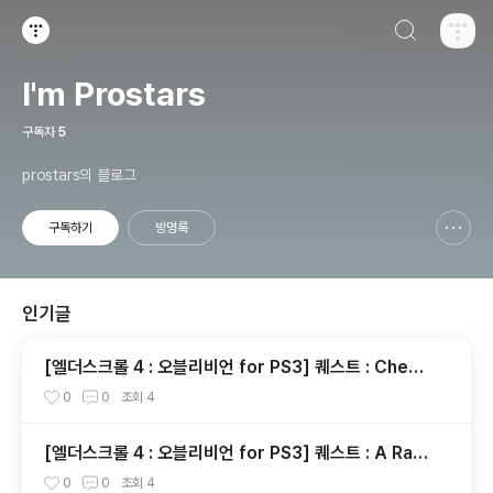
검색하기
티스토리
I'm Prostars
구독자
5
prostars의 블로그
구독하기
방명록
신고하기 레이어
열기
인기글
[엘더스크롤 4 : 오블리비언 for PS3] 퀘스트 : Cheyd
inhal Recommendation [완료]
0
0
조회
4
[엘더스크롤 4 : 오블리비언 for PS3] 퀘스트 : A Rat
Problem [완료]
0
0
조회
4