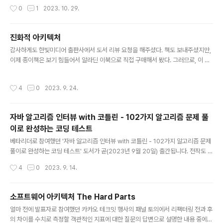
뉘앙스는 '쟤들은 매우 늦을 것이다.'를 의미한다는 것을 굳
작성시간
0
1
2023. 10. 29.
이 '고도’가 누군지 몰라도 이해할 수는 있다. 하지만 그래
서, '고도’는 누군데? 저 대사에 등장하는 '고도’가 궁금해
서, '고도를 기다리며’를 찾아서 읽었다. 매우 얇지만, 금방
진화적 아키텍처
읽히지는 않았다. 일단, 소설이 아니다. '햄릿’과 같이 자주
글 내용
접하지 않았던 아래와 같은 형식의 희곡이다. 침묵. 둘이 다
감사하게도 한빛미디어 출판사에서 도서 리뷰 요청을 해주셨다. 책도 보내주셨지만,
움직이지 않고 서 있다. 두 팔은 흔들거리고 고개를 푹 숙인
이제 종이책은 보기 힘들어서 알라딘 이북으로 직접 구매해서 봤다. 그러므로, 이 글
채 무릎에는 맥이 빠졌다. 에스트라공 (힘없이) 우린 꽁꽁
은 직접 구매한 도서를 읽고 간단히 정리하는 것으로 그동안의 도서 후기와 다르지
묶여 있는 게 아닐까? (사이) 안 그래? ..
않다. 얼마 전에 봤던 '소프트웨어 아키텍처 The Hard Parts’ 저자의 신간이다. 책
작성시간
4
0
2023. 9. 24.
의 표지에는 '개정판'이라는 언급이 없는데, 이 책은 2017년에 출간된 'Building Ev
olutionary Architectures: SUPPORT CONSTANT CHANGE'의 개정판이
다. 진화적 소프트웨어 아키텍처는 여러 차원에 걸쳐 유도된 변화와 점진적 변화를
자바 알고리즘 인터뷰 with 코틀린 - 102가지 알고리즘 문제 풀
지원한다. 이 책은 위와 같은 정의를 어떻게 실현할 수 있는지에 대한 세부적인 사항
이로 완성하는 코딩 테스트
을 설명한다. 그중..
글 내용
베타리더로 참여했던 '자바 알고리즘 인터뷰 with 코틀린 - 102가지 알고리즘 문제
풀이로 완성하는 코딩 테스트' 도서가 곧(2023년 9월 20일) 출간됩니다. 전작도 재
밌게 봤었고, 이번 신작도 미리 읽어보면서 재밌었습니다. https://www.aladin.c
작성시간
4
0
2023. 9. 14.
o.kr/shop/wproduct.aspx?ItemId=324537416 자바 알고리즘 인터뷰 with
코틀린 코딩 테스트와 알고리즘 인터뷰를 준비하는 개발자들을 위한 최고의 책 『파
이썬 알고리즘 인터뷰』가 자바와 코틀린 코드로 무장하고 한층 업그레이드되어 돌아
소프트웨어 아키텍처 The Hard Parts
왔다! 200여 가지가 넘는 풍부 www.aladin.co.kr
글 내용
얼마 전에 발표자로 참여했던 카카오 테크밋 행사의 패널 토의에서 리팩터링 전과 후
의 차이를 수치로 측정할 객관적인 지표에 대한 질문의 답변으로 설명한 내용 중에