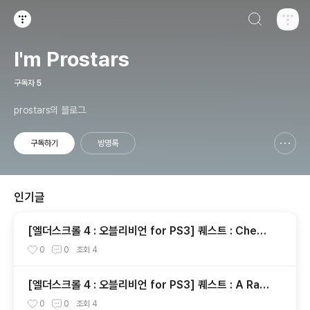
검색하기
티스토리
I'm Prostars
구독자
5
prostars의 블로그
구독하기
방명록
신고하기 레이어
열기
인기글
[엘더스크롤 4 : 오블리비언 for PS3] 퀘스트 : Cheyd
inhal Recommendation [완료]
0
0
조회
4
[엘더스크롤 4 : 오블리비언 for PS3] 퀘스트 : A Rat
Problem [완료]
0
0
조회
4