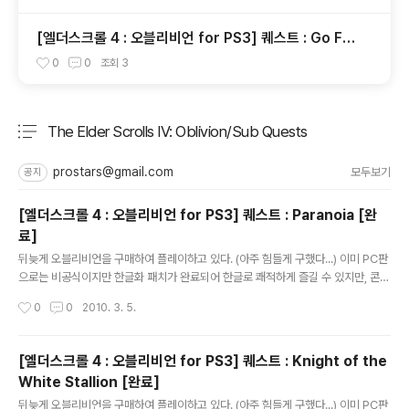
[엘더스크롤 4 : 오블리비언 for PS3] 퀘스트 : Go Fis
h [완료]
0
0
조회
3
The Elder Scrolls IV: Oblivion/Sub Quests
분류 전체보기
주요 글 목록
prostars@gmail.com
모두보기
공지
[엘더스크롤 4 : 오블리비언 for PS3] 퀘스트 : Paranoia [완
료]
글 내용
뒤늦게 오블리비언을 구매하여 플레이하고 있다. (아주 힘들게 구했다...) 이미 PC판
으로는 비공식이지만 한글화 패치가 완료되어 한글로 쾌적하게 즐길 수 있지만, 콘솔
은 그게 아닌지라... 오블리비언을 플레이하면서 영어 공부를 하고 있다. 어디 물어볼
작성시간
0
0
2010. 3. 5.
곳도 마땅치 않고 하여 이곳에 적으니 틀리게 번역된 부분은 제가 배울 수 있도록 가
르쳐주시면 감사하겠습니다. 실제 게임을 플레이하면서 저널이 업데이트된 순서대
로 적는다. 주로 저널에 등록된 퀘스트의 내용만 적으며 간혹 NPC와의 대화 내용을
[엘더스크롤 4 : 오블리비언 for PS3] 퀘스트 : Knight of the
추가로 적는다. -------------------------------------------------------
White Stallion [완료]
---------------------------- Paranoia [완료] I met a mysteri..
글 내용
뒤늦게 오블리비언을 구매하여 플레이하고 있다. (아주 힘들게 구했다...) 이미 PC판