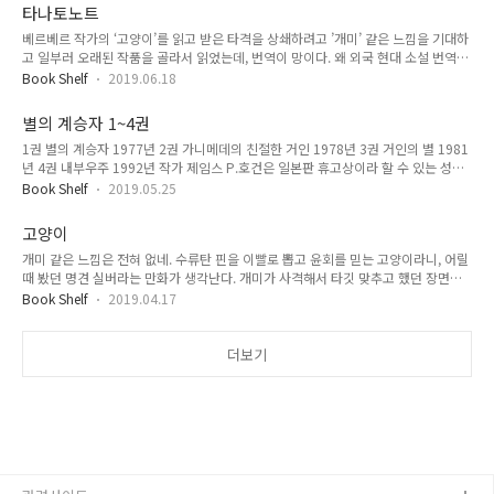
움직이지? cd를 로딩할 장비도 없을 만큼 퇴보한 기술력으로 항공모함보다 큰 도시
타나토노트
에 캐터필러 달아서 굴리고 인조인간을 만들고... SF 소설에도 그럴듯한 설정은 필요
베르베르 작가의 ‘고양이’를 읽고 받은 타격을 상쇄하려고 ’개미’ 같은 느낌을 기대하
하다. 영화 설국 열차에서처럼 극명한 계층 구조로 인한 사회 계층 간의 갈등이나 기
고 일부러 오래된 작품을 골라서 읽었는데, 번역이 망이다. 왜 외국 현대 소설 번역본
타 사회적인 이슈를 소설의 세계관에 섞어 놓기는 했으나 무게를 두고 다루지는 않는
을 보는 데 우리나라 근대소설을 읽는 기분이 들지? 국어 사전 없이 읽기가 어렵다.
다. 다만, 현실 세계를 풍자하는 듯한 도시 간에 서로..
Book Shelf
2019.06.18
꼭 번역을 이렇게 해야 했나 하는 생각이 든다. 덕분에 모르는 단어를 많이 알았다. 이
렇게 어휘력이 부족했었다니. 아무튼 새로운 어휘를 배운 것은 좋은데, 현대 유럽을
별의 계승자 1~4권
배경으로 진행하는 이야기를 너무 토속적으로 번역해놔서 몰입이 자꾸 깨진다. 예를
1권 별의 계승자 1977년 2권 가니메데의 친절한 거인 1978년 3권 거인의 별 1981
들면 이런 문장이 자주 등장한다. 애오라지 살아남아야 한다는 강한 열망 타나토노트
년 4권 내부우주 1992년 작가 제임스 P.호건은 일본판 휴고상이라 할 수 있는 성운
| 베르나르 베르베르, 이세욱 저 ‘애오라지’라니? 굳이 이렇게 번역했어야 하나? “오
상(星雲賞)을 세 번 수상한 작가로 SF 소설 쪽에서 유명한 작가라고 한다. 모든 소설
직 살아남아야 한다는 열망” 이러면 읽기 쉽..
Book Shelf
2019.05.25
이 그렇지만 이 소설은 특히 내용을 모르고 볼수록 재밌게 볼 수 있으니 최대한 스포
일러를 배제하고 책을 간단히 소개하려고 한다. 흔히 외계인을 등장시키는 세계관에
고양이
서 외계인이 침략하는 공격적인 성향으로 묘사하지만, 이 소설은 다른 방식으로 접근
개미 같은 느낌은 전혀 없네. 수류탄 핀을 이빨로 뽑고 윤회를 믿는 고양이라니, 어릴
한다. 외계인을 등장시켜서 인간 사회에 대해 풍자를 하는 부분도 있고 시리즈의 중
때 봤던 명견 실버라는 만화가 생각난다. 개미가 사격해서 타깃 맞추고 했던 장면도
후반으로 가면서 종교에 대한 풍자 수위가 좀 올라가지만, 그런 내용보다는 현재의
이렇게 실소가 나오지는 않았는데 왜 이렇게 느낌이 다르지. 설마 ‘잠’도 이런 상태는
달에서 발견된 5만 년 된 우주비행사의 시체로 ..
Book Shelf
2019.04.17
아니겠지... 작가의 의도였는지 꿈보다 해몽이 좋은 비평인지 모르겠지만, 인류 다음
은 누구일지? 라는 거창한 질문을 던지고 있다고 보기에는 이야기의 전개와 설정이
너무 유치하다. 그래도 단 한가지 고양이의 역사에 대한 이야기는 흥미로웠다. 리디
더보기
북스 : 고양이 고양이 1 베르나르 베르베르 장편소설. 제목 그대로 주인공인 고양이
의 시각에서 인간의 문명을 바라보는 작품으로, 프랑스에서는 작년 한국에서도 베스
트셀러가 되었던 보다 높은 인기를 누렸다. (프랑스에서..