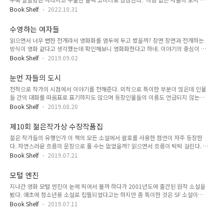
으로 파악되는 것이 아니라 한순간의 심오한 통찰 속에서 체험될 수 있는 것’임을 깨
서는 그래도 주인공은 이름으로 불러주더니, 이 작품은 '눈먼 자들의 도시'와 같이 등
달은 싯다르타는 편력의 길을 계속한다. https:/..
Book Shelf
2022.10.31
장인물 누구 하나 이름으로 지칭되지 않는다. 유일하게 '눈먼 자들의 도시'에서 등장
했던 눈물을 핥아주는 개의 이름만이 언급된다. 중앙 정부는 사랑하는 아버지처럼,
수영하는 여자들
곧고 좁은 길로부터 벗어난 수도의 주민에게 돌아온 탕자의 우화에서 배워야 할 숭고
읽으면서 너무 뻔한 전개라서 영화화를 염두에 두고 썼을까? 장면 장면과 전개하는
한 교훈을 일깨워줄 수 있다고 믿습니다, 정부는 그들에게 진정으로 뉘우치고 완전히
방식이 영화 같다고 생각했는데 확인해보니 영화화한다고 하네. 이야기의 중심이 되
회개하면 용서 못할 잘못이 없다고 말합니다 ... 여러분의 조국의 명예를 드높이십시
는 수영장 매각 문제가 자본주의 사회에서 발생하는 문제 중 하나인 젠트리피케이션
오, 조국의 눈이 여러분을 주시하고 있습니다. 작가의 ..
Book Shelf
2019.09.02
이라고 한다. 덕분에 하나 배웠다. https://ko.m.wikipedia.org/wiki/젠트리피케
이션 그 외에 읽으면서 떠오르는 질문은 하나 ‘언제든지 찾아갈 수 있으면서 마음이
눈먼 자들의 도시
편해지는 곳을 누구나 하나쯤 가지고 있을까?’ 나는 딱히 떠오르는 곳이 없다. 물론
전적으로 작가의 시점에서 이야기를 전해준다. 외적으로 특이한 부분이 많은데 인물
집은 논외다. 그리고 봤던 영화를 또 보고 읽었던 책을 또 보고하는 심리가 이것과 비
들 간의 대화를 따옴표로 표기하지도 않으며 등장인물들의 이름도 언급되지 않는다.
슷했던가 싶다. 무슨 일이 일어날지 아는 상태에서 책을 읽으면 마치 자신이 그 이야
그래서인지, 글을 꾹꾹 눌러 담은 것처럼 보인다. 작가가 예전에 보았던 것을 이야기
기를 통제하고 있는 것처럼 마음이 평온했..
Book Shelf
2019.08.20
로 들려주는 것 같은 느낌이다. 그리고 미사여구로 치장하지 않았음에도 멋진 문장들
이 많이 등장한다. 차들은 곧 내리꽂힐 채찍을 의식하여 신경이 예민해진 말처럼 앞
제10회 젊은작가상 수장작품집
뒤로 몸을 들썩였다. 눈먼 자들의 도시 | 주제 사라마구, 정영목 저 문 손잡이는 집이
젊은 작가들의 유행인가 이 책의 모든 소설에서 괄호를 사용한 첨언이 자주 등장한
내밀고 있는 손 같은 거니까, 의사의 아내가 말했다. 눈먼 자들의 도시 | 주제 사라마
다. 자연스러운 흐름의 문장으로 풀 수는 없었을까? 읽으면서 흐름이 턱턱 걸린다. 이
구, 정영목 저 모든 사람이 시력을 잃으며 생긴 익명성은 인간성이라는 것을 내려놓
것도 유행인지 짧은 단편 7편 중에서 3편에 동성애와 외도가 등장한다. 그리고, 소설
게 하고, 급격하게 아포칼립스로 향해가는 상황에서 인간이..
Book Shelf
2019.07.21
을 읽는 것인지 에세이를 읽는 건지 헷갈린다. 난 뭔가 상을 받은 작품들과 잘 안 맞는
거 같다. 읽으면서 갑갑했다. 뜸금없지만 동성애를 잘 표현한 미드로 센스 에잇을 추
모털 엔진
천한다. 우럭 한 점 우주의 맛 동성애에 대한 편견은 없으나 등장인물들의 찌질함에
지나간 영화 모털 엔진이 눈에 띄어서 볼까 하다가 2001년도에 출간된 원작 소설을
는 편견이 생긴다. 왜 부모에게 일방적인 사과를 받는 것이 당연하다고 생각하는지
봤다. 애초에 청소년용 소설로 집필되었다고는 하지만 좀 특이한 것은 SF 소설이면
공감하기 어렵다. 사과하는 사람은 자신이 그것이 사과할 일인지 인식하는 과정이 필
으레 하는 현실성 부여를 위한 설정에 대한 설명을 매우 간소하게 하고 넘어간다. 덕
요한데 누군가 알려주지 않으면 모를 수도 있다. 그 과..
Book Shelf
2019.07.11
분에 몰입도는 좀 떨어진다. 달리는 도시가 언급될 때마다 저 무게를 뭐로 버티면서