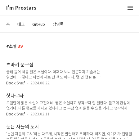
I'm Prostars
홈
태그
GitHub
방명록
소설
39
츠바키 문구점
올해 들어 처음 읽은 소설이다. 어쩌다 보니 인문학과 기술서만
읽었네. 그렇다고 이번에 새로 산 책도 아니다. 몇 년 전 NHN 다
니던 시절에 사내 이벤트로 받은 책으로 기억한다. 독서 모임 토
Book Shelf
2024.08.22
론 주제를 발제해야 하는데, 겸사겸사 독서 후기도 적어본다. 읽
으면서 영화 '리틀 포레스트’가 생각나는 이 책은 참 몽글몽글한
싯다르타
느낌이다. 내가 마지막으로 서류가 아닌 종이에 무언가를 적어본
오랜만에 읽은 소설이 고전이네. 짧은 소설이고 생각보다 잘 읽힌다. 불교에 관심이
게 언제인지도 가물가물하다. 업무 다이어리도 아이패드에 사용
없거나, 다른 종교를 가지고 있더라고 큰 부담 없이 읽을 수 있을 거라고 생각하지만,
할 수 있는 터치펜이라는 물건을 한 10년 전에 손에 넣은 이후로
개인차가 큰 부분이니까. 어느 한 사람에게는 소중한 보배이자 지혜처럼 여겨지는 것
모든 노트 정리는 디지털로 바뀌었다. 역시 디지털이라 10년 전
Book Shelf
2023.02.11
이 어떤 다른 사람에게는 항상 바보 같은 소리로 들린다는 사실에 대해서도 나는 동
회의 시간에 딴짓한 흔적을 바로 찾아서 이 글에 붙여 넣을 수 있
의하고 있어. 작품 해설에 나온 내용으로 소개가 충분할 것 같다. 싯다르타는 아무리
다. 사족이 길었지만, 지금과 같이 키보드조차 낯설어지는 모바
눈뜬 자들의 도시
각성자라 할지라도 깨달음의 순간에 체험한 것을 말이나 가르침을 통하여 전달할 수
일 시대에 손편..
'눈먼 자들의 도시'와는 다르게, 시작은 발랄하고 코믹하다. 하지만, 이야기가 진행될
는 없다는 사실, 즉 삶과 인식 사이에 가로놓여 있는 균열을 인지한다. 열반은 ‘이성적
수록 발랄함은 사라지고 우울한 블랙 코미디로 침잠한다. '이름 없는 자들의 도시'에