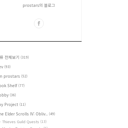
prostars의 블로그
류 전체보기
(319)
ev
(93)
'm prostars
(52)
ook Shelf
(77)
obby
(36)
oy Project
(11)
e Elder Scrolls IV: Obliv..
(49)
Thieves Guild Quests
(13)