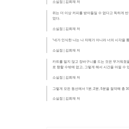
|
소실점
김희재
저
위는
더
이상
커피를
받아들일
수
없다고
독하게
반
.
었다
|
소실점
김희재
저
“
네가
인식한
나는
나
자체가
아니라
너의
시각을
|
소실점
김희재
저
카트를
밀지
않고
장바구니를
드는
것은
무거워졌
,
로
향할
수밖에
없고
그렇게
해서
시간을
아낄
수
|
소실점
김희재
저
1
, 2
, 5
3
그렇게
모든
동선에서
분
분
분을
절약해
총
|
소실점
김희재
저