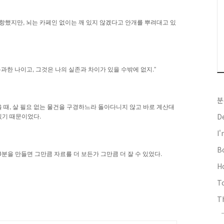
,
항했지만
뇌는
카페인
없이는
깨
있지
않겠다고
안개를
뿌려대고
있
,
.”
통과한
나이고
그것은
나의
실존과
차이가
있을
수밖에
없지
분
,
을
때
살
필요
없는
물건을
구경하느라
돌아다니지
않고
바로
계산대
.
D
있기
때문이었다
I
B
0
.
분을
만들면
그만큼
자료를
더
보든가
그만큼
더
잘
수
있었다
H
T
Th