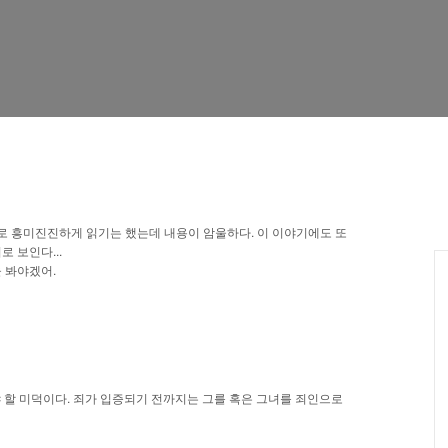
.
로
흥미진진하게
읽기는
했는데
내용이
암울하다
이
이야기에도
또
...
이로
보인다
.
을
봐야겠어
.
야
할
미덕이다
죄가
입증되기
전까지는
그를
혹은
그녀를
죄인으로