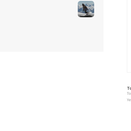
C
방
T
To
문
자
Ye
수