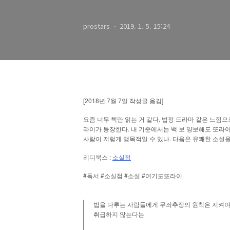
prostars
2019. 1. 5. 15:24
[2018
7
7
]
년
월
일
작성글
옮김
.
요즘
너무
책만
읽는
거
같다
법정
드라마
같은
느낌으
.
라이가
등장한다
내
기준에서는
백
보
양보해도
또라
.
사람이
저렇게
맹목적일
수
있나
다음은
유쾌한
소설
:
리디북스
소실점
#
#
#
#
독서
소실점
소설
여기도또라이
법을
다루는
사람들에게
무죄추정의
원칙은
지켜
취급하지
않는다는