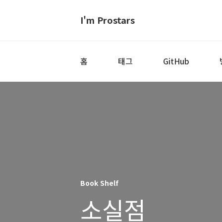
I'm Prostars
홈
태그
GitHub
Book Shelf
소실점