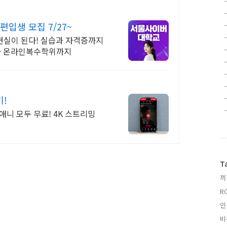
입생 모집 7/27~
 현실이 된다! 실습과 자격증까지
박사 온라인복수학위까지
기!
애니 모두 무료! 4K 스트리밍
T
끼
RC
인
비