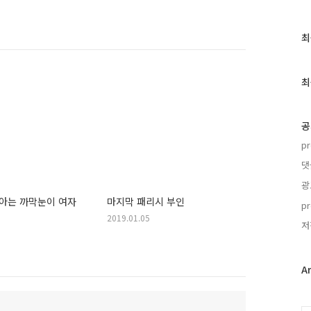
최
최
근
글
과
최
인
기
글
공
p
댓
광
 아는 까막눈이 여자
마지막 패리시 부인
p
2019.01.05
저
A