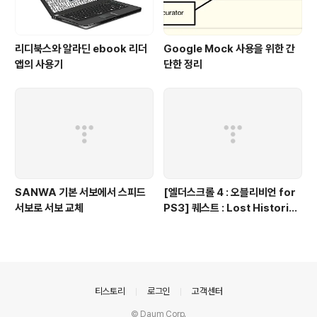
리디북스와 알라딘 ebook 리더
Google Mock 사용을 위한 간
앱의 사용기
단한 정리
SANWA 기본 서보에서 스피드
[엘더스크롤 4 : 오블리비언 for
서보로 서보 교체
PS3] 퀘스트 : Lost Histories
[완료]
의안내
티스토리
로그인
고객센터
© Daum Corp.