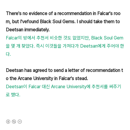
There's no evidence of a recommendation in Falcar's roo
m, but I'vefound Black Soul Gems. I should take them to
Deetsan immediately.
Falcar의 방에서 추천서 비슷한 것도 없었지만, Black Soul Gem
을 몇 개 찾았다. 즉시 이것들을 가져다가 Deetsan에게 주어야 한
다.
Deetsan has agreed to send a letter of recommendation t
o the Arcane University in Falcar's stead.
Deetsan이 Falcar 대신 Arcane University에 추천서를 써주기
로 했다.
(새창열림)