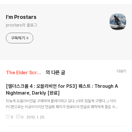
로그 정보
I'm Prostars
prostars의 블로그
구독하기
더보기
The Elder Scrolls IV: Oblivion/Mages Guild Quests
의 다른 글
[엘더스크롤 4 : 오블리비언 for PS3] 퀘스트 : Through A
Nightmare, Darkly [완료]
글 내용
뒤늦게 오블리비언을 구매하여 플레이하고 있다. (아주 힘들게 구했다...) 이미
PC판으로는 비공식이지만 한글화 패치가 완료되어 한글로 쾌적하게 즐길 수
있지만, 콘솔은 그게 아닌지라... 오블리비언을 플레이하면서 영어 공부를 하고
0
0
2010. 1. 25.
있다. 어디 물어볼 곳도 마땅치 않고 하여 이곳에 적으니 틀리게 번역된 부분은
제가 배울 수 있도록 가르쳐주시면 감사하겠습니다. 실제 게임을 플레이하면서
저널이 업데이트된 순서대로 적는다. 주로 저널에 등록된 퀘스트의 내용만 적으