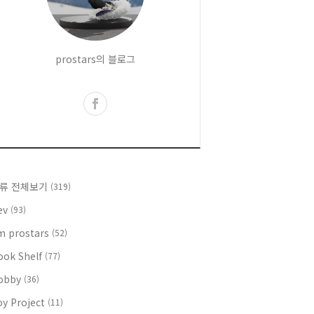
prostars의 블로그
류 전체보기
(319)
ev
(93)
'm prostars
(52)
ook Shelf
(77)
obby
(36)
oy Project
(11)