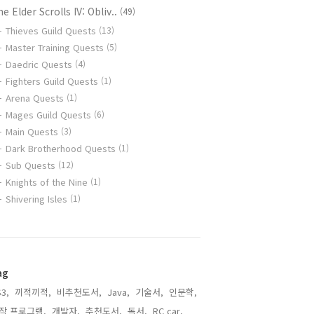
e Elder Scrolls IV: Obliv..
(49)
Thieves Guild Quests
(13)
Master Training Quests
(5)
Daedric Quests
(4)
Fighters Guild Quests
(1)
Arena Quests
(1)
Mages Guild Quests
(6)
Main Quests
(3)
Dark Brotherhood Quests
(1)
Sub Quests
(12)
Knights of the Nine
(1)
Shivering Isles
(1)
ag
3,
끼적끼적,
비추천도서,
Java,
기술서,
인문학,
작 프로그램,
개발자,
추천도서,
독서,
RC car,