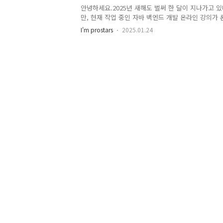
라인의 코드를 가지면서 다양한 인프라스트럭처(Consul, 
안녕하세요.2025년 새해도 벌써 한 달이 지나가고 
Redis, Kafka)를 연동하는 단일 강의 예제 프로젝..
만, 현재 작업 중인 자바 백엔드 개발 온라인 강의가
식적으로 오픈되고 나니 막연한 부담감도 있지만, 더
I'm prostars
2025.01.24
니다.이번에는 간단히 강의 소개 링크만 공유하고, 이
나씩 선정하여 포스팅하며 다시 소개해 보겠습니다.새