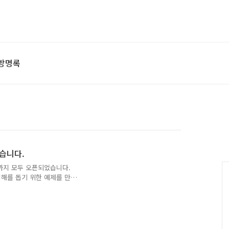
방명록
었습니다.
까지 모두 오픈되었습니다.
해를 돕기 위한 예제를 만
만들었습니다. 1개의 모놀리
아웃할 수 있도록 4개 역
 Push)로 분리하는 과정을 진행했
이너와 8개의 서버 인스턴스
된 프로젝트는 약 12,000