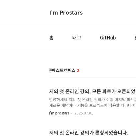
I'm Prostars
홈
태그
GitHub
패스트캠퍼스
2
저의 첫 온라인 강의, 모든 파트가 오픈되
안녕하세요.저의 첫 온라인 강의가 이제 마지막 파트
새로운 개념이나 기능을 프로젝트에 적용할 때마다 이
들면서 진행하였고, 이 과정에서 10여 개의 예제를 
I'm prostars
2025.07.01
스 프로젝트로 시작한 채팅 시스템을 기능별로 스케일 
할(Authentication, Connection, Message,
습니다.강의 마지막에는 로컬 환경에서 22개의 컨테
저의 첫 온라인 강의가 론칭되었습니다.
로 채팅 시스템을 구성했습니다. 강의 파트 5에서 완성