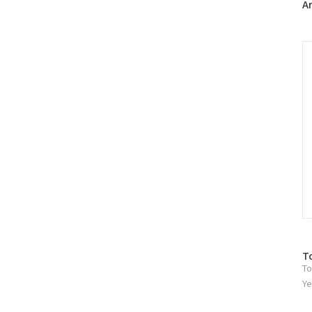
A
C
방
T
To
문
자
Ye
수