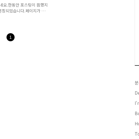
Nginx, MySQL,
있네요.한동안 포스팅이 뜸했지
 론칭되었습니다.페이지가 공
욱 집중해서 잘 만들어보겠습
후에는 강의 예제 중에서 하
해 복 많이 받으세요.
1
분
D
I
B
H
T