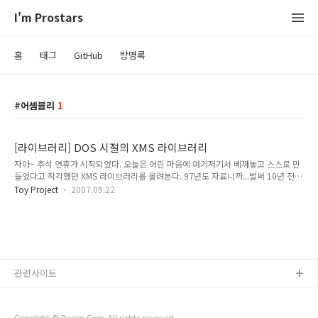
I'm Prostars
홈
태그
GitHub
방명록
어셈블리
1
[라이브러리] DOS 시절의 XMS 라이브러리
자아~ 추석 연휴가 시작되었다. 오늘은 어린 마음에 여기저기서 베껴놓고 스스로 만
들었다고 착각했던 XMS 라이브러리를 올려본다. 97년도 자료니까...벌써 10년 전이
다... 내 나이가...ㅠ,ㅠ...벌써...험..험... 역시 이것도 홈페이지에 올려놨던 자료를 옮겨
Toy Project
2007.09.22
오는 과정의 하나다. 전혀 쓸데없지는 않을 것이라는 생각에 폐기되는 자료목록에서
살아남은 놈이다. 참...방 정리하면서 책도 하나 찾았다. 이 라이브러리의 상당부분을
이 책에서 차용했을 것이다. 프로그래머를 위한 확장 메모리 사용법 성안당 이하는
홈페이지에 올렸던 내용은 옮긴다. -----------------------------------------------------------
--------------------------------..
관련사이트
Copyright © Daum Corp. All rights reserved.