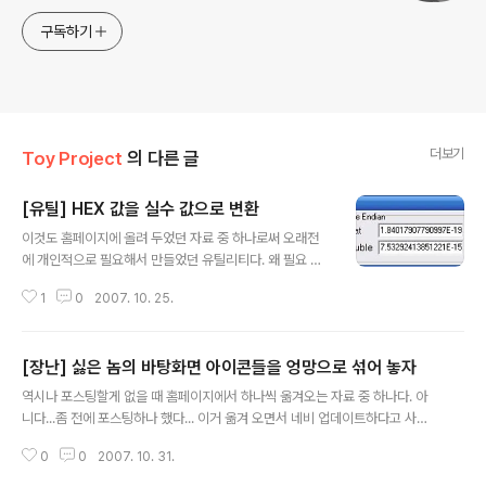
구독하기
더보기
Toy Project
의 다른 글
[유틸] HEX 값을 실수 값으로 변환
글 내용
이것도 홈페이지에 올려 두었던 자료 중 하나로써 오래전
에 개인적으로 필요해서 만들었던 유틸리티다. 왜 필요 했
을까...-_-? 기억이...영 가물가물... 아래는 홈페이지에 올
1
0
2007. 10. 25.
렸던 글의 전문이다. (오타 등을 약간 고쳤다) ----------
-----------------------------------------------
------------------------------------ 메모리 덤프
[장난] 싫은 놈의 바탕화면 아이콘들을 엉망으로 섞어 놓자
나 기타 덤프 로그 볼 때 정수형 값들은 대강 헥사을 눈으로
글 내용
봐도 10진수로 변환이 되지요. 실수 값은 그게 안 되잖아
역시나 포스팅할게 없을 때 홈페이지에서 하나씩 옮겨오는 자료 중 하나다. 아
요...(저만 그런가요...--?) 예를 들어 윈도에서 8바이트 실
니다...좀 전에 포스팅하나 했다... 이거 옮겨 오면서 네비 업데이트하다고 사고
수 100.5를 메모리 덤프로 보면 헥사값 00000000002
쳤다... 2007/10/31 - [prostars] - 아악~~~ ㅠ,ㅠ 내 PDA~~ 뭐..어쨌든..
05940 이지요... 이 유틸 실행하시고 205940 넣으시
0
0
2007. 10. 31.
하던 거 계속 하자.. 이것은 2002년도 5월에 만들었던 작은 프로그램으로 주로
면..
영업부 사람들에게 써먹었던 프로그램이다. 주로 그쪽 분들이 바탕화면에 아이