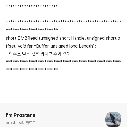
***********************
***************************************************
***********************
short EMBRead (unsigned short Handle, unsigned short o
ffset, void far *Buffer, unsigned long Length);
인수로 받는 값은 위의 함수와 같다.
***************************************************
***********************
로그 정보
I'm Prostars
prostars의 블로그