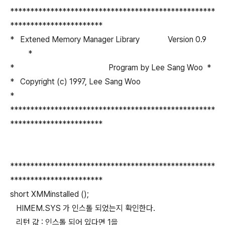
***************************************************
***********************
* Extened Memory Manager Library Version 0.9
*
* Program by Lee Sang Woo *
* Copyright (c) 1997, Lee Sang Woo
*
***************************************************
***********************
***************************************************
***********************
short XMMinstalled ();
HIMEM.SYS 가 인스톨 되었는지 확인한다.
리턴 값 : 인스톨 되어 있다면 1을