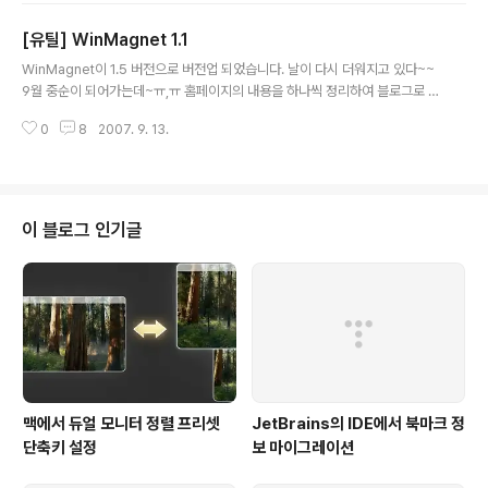
콘을 많이 꺼내놓고 또한 배치도 나름 해놓더라. 바탕화면의 리스트뷰에 접근하
[유틸] WinMagnet 1.1
는 방법은 볼랜드 포럼의 유영인.Chris 님의 답변을 참고 하였으며 C++ Build
글 내용
er 5.0 에서 컴파일 하였다. 전혀 수정 없이 그대로 가져왔으니 VC++에서 컴
WinMagnet이 1.5 버전으로 버전업 되었습니다. 날이 다시 더워지고 있다~~
파일된다고는 장담 못하겠다.
9월 중순이 되어가는데~ㅠ,ㅠ 홈페이지의 내용을 하나씩 정리하여 블로그로 옮
기는 과정의 시작으로 오래전에 만들었던 유틸리티를 올려본다. 홈페이지와 블
0
8
2007. 9. 13.
로그 두 개를 유지할 필요성도 없지만 유지도 어렵다~ 하나는 정리해야지... ---
----------------------------------------------------------------
-------------------------- WinMagnet 1.1 =================
========= Copyright 2005 Lee SangWoo Homepage: http://w
ww.prostars.net/ WinMagnet 윈엠프등의 프로그램에서 자체적으로..
이 블로그 인기글
맥에서 듀얼 모니터 정렬 프리셋
JetBrains의 IDE에서 북마크 정
단축키 설정
보 마이그레이션