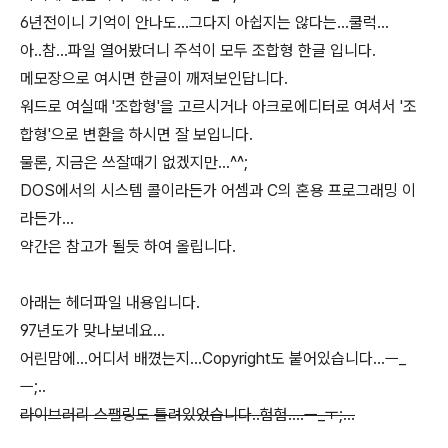
6년전이니 기억이 안나도...그다지 아쉽지는 않다는...쿨럭...
아..참...파일 열어봤더니 주석이 모두 조합형 한글 입니다.
메모장으로 여시면 한글이 깨져보인답니다.
워드로 여실때 '조합형'을 고르시거나 아크로에디터로 여셔서 '조
합형'으로 변환을 하시면 잘 보입니다.
물론, 지금은 쓰잘때기 없겠지만...^^;
DOS에서의 시스템 콜이라든가 어셈과 C의 혼용 프로그래밍 이
라든가...
약간은 참고가 될듯 하여 올립니다.
아래는 헤더파일 내용입니다.
97년도가 맞나보네요...
어린맘에...어디서 배꼈는지...Copyright도 붙어있습니다...ㅡ_
ㅡ;..
라이브러리 스팰링도 틀려있었습니다..험험....ㅡ_ㅜ;...