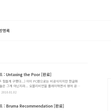
방명록
 Untaxing the Poor [완료]
 힘들게 구했다...) 이미 PC판으로는 비공식이지만 한글화
솔은 그게 아닌지라... 오블리비언을 플레이하면서 영어 공
 이곳에 적으니 틀리게 번역된 부분은 제가 배울 수 있도록
2010.01.02
면서 저널이 업데이트된 순서대로 적는다. 주로 저널에 등록
----------------------------------------------
 Poor [완료] Armand..
: Bruma Recommendation [완료]