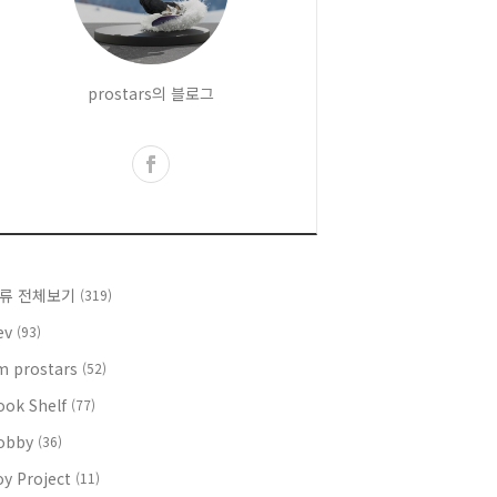
prostars의 블로그
류 전체보기
(319)
ev
(93)
'm prostars
(52)
ook Shelf
(77)
obby
(36)
oy Project
(11)