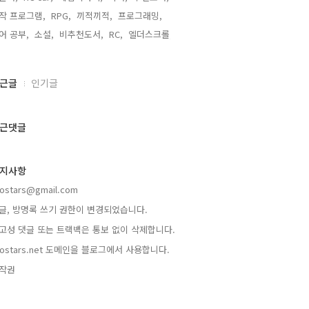
작 프로그램,
RPG,
끼적끼적,
프로그래밍,
어 공부,
소설,
비추천도서,
RC,
엘더스크롤,
근글
인기글
근댓글
지사항
rostars@gmail.com
글, 방명록 쓰기 권한이 변경되었습니다.
고성 댓글 또는 트랙백은 통보 없이 삭제합니다.
rostars.net 도메인을 블로그에서 사용합니다.
작권