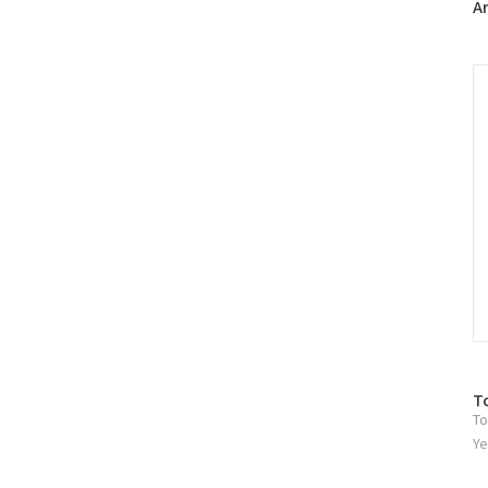
A
C
방
T
To
문
자
Ye
수