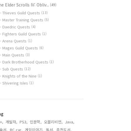
e Elder Scrolls IV: Obliv..
(49)
Thieves Guild Quests
(13)
Master Training Quests
(5)
Daedric Quests
(4)
Fighters Guild Quests
(1)
Arena Quests
(1)
Mages Guild Quests
(6)
Main Quests
(3)
Dark Brotherhood Quests
(1)
Sub Quests
(12)
Knights of the Nine
(1)
Shivering Isles
(1)
ag
+,
개발자,
PS3,
인문학,
오블리비언,
Java,
술서,
RC car,
게임이야기,
독서,
추천도서,