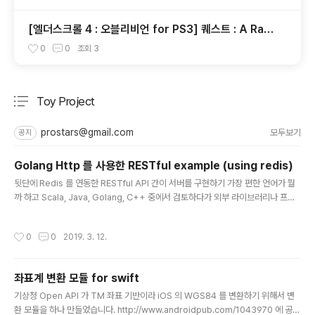
[엘더스크롤 4 : 오블리비언 for PS3] 퀘스트 : A Rat
Problem [완료]
0
0
조회
3
Toy Project
분류 전체보기
주요 글 목록
prostars@gmail.com
모두보기
공지
Golang Http 를 사용한 RESTful example (using redis)
글 내용
뒷단에 Redis 를 연동한 RESTful API 간이 서버를 구현하기 가장 편한 언어가 뭘
까 하고 Scala, Java, Golang, C++ 중에서 검토하다가 외부 라이브러리나 프레
임웍을 가장 적게 가져갈 수 있는 Golang 을 선택했다.Golang 의 내장 Http 모듈
은 request 마다 go routine 를 생성하니 Java 로 구현할 때처럼 별도의 스레드
작성시간
0
0
2019. 3. 12.
를 관리할 필요도 없다. Example : RESTful API example using golang and
redis
좌표계 변환 모듈 for swift
글 내용
기상청 Open API 가 TM 좌표 기반이라 iOS 의 WGS84 를 변환하기 위해서 변
환 모듈을 하나 만들었습니다. http://www.androidpub.com/1043970 에 공개