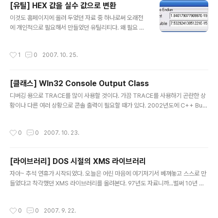
[유틸] HEX 값을 실수 값으로 변환
수정 없이 그대로 가져왔으니 VC++에서 컴파일된다고는 장담 못하겠다.
글 내용
이것도 홈페이지에 올려 두었던 자료 중 하나로써 오래전
에 개인적으로 필요해서 만들었던 유틸리티다. 왜 필요 했
을까...-_-? 기억이...영 가물가물... 아래는 홈페이지에 올
렸던 글의 전문이다. (오타 등을 약간 고쳤다) ----------
작성시간
1
0
2007. 10. 25.
-----------------------------------------------
------------------------------------ 메모리 덤프
나 기타 덤프 로그 볼 때 정수형 값들은 대강 헥사을 눈으로
[클래스] WIn32 Console Output Class
봐도 10진수로 변환이 되지요. 실수 값은 그게 안 되잖아
글 내용
요...(저만 그런가요...--?) 예를 들어 윈도에서 8바이트 실
디버깅 용으로 TRACE를 많이 사용할 것이다. 가끔 TRACE를 사용하기 곤란한 상
수 100.5를 메모리 덤프로 보면 헥사값 00000000002
황이나 다른 여러 상황으로 콘솔 출력이 필요할 때가 있다. 2002년도에 C++ Buil
05940 이지요... 이 유틸 실행하시고 205940 넣으시
der 용으로 만들어서 사용하던 작은 클래스를 VC++에서 컴파일되도록 수정했다.
면..
단지 AnsiString을 사용했던 부분을 CString으로 교체했을 뿐이다. TRACE처럼
작성시간
0
0
2007. 10. 23.
디버깅 모드에서 사용할 수 있으며 릴리즈 모드에서는 아무런 반응도 안 하는 더미가
된다. #ifndef ConsoleOut #define ConsoleOut class cConsoleOut { pu
blic : cConsoleOut( ) { #ifdef _DEBUG AllocConsole( ); hOut = GetStd
[라이브러리] DOS 시절의 XMS 라이브러리
Handle( STD_OUTPUT_HANDLE ..
글 내용
자아~ 추석 연휴가 시작되었다. 오늘은 어린 마음에 여기저기서 베껴놓고 스스로 만
들었다고 착각했던 XMS 라이브러리를 올려본다. 97년도 자료니까...벌써 10년 전
이다... 내 나이가...ㅠ,ㅠ...벌써...험..험... 역시 이것도 홈페이지에 올려놨던 자료를 옮
겨 오는 과정의 하나다. 전혀 쓸데없지는 않을 것이라는 생각에 폐기되는 자료목록에
작성시간
0
0
2007. 9. 22.
서 살아남은 놈이다. 참...방 정리하면서 책도 하나 찾았다. 이 라이브러리의 상당부분