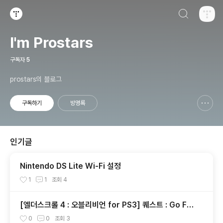
검색하기
티스토리
I'm Prostars
구독자
5
prostars의 블로그
구독하기
방명록
신고하기 레이어
열기
인기글
Nintendo DS Lite Wi-Fi 설정
1
1
조회
4
[엘더스크롤 4 : 오블리비언 for PS3] 퀘스트 : Go Fis
h [완료]
0
0
조회
3