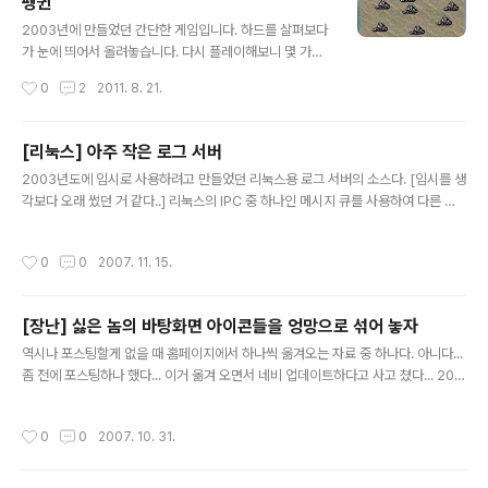
펭귄
글 내용
2003년에 만들었던 간단한 게임입니다. 하드를 살펴보다
가 눈에 띄어서 올려놓습니다. 다시 플레이해보니 몇 가지
버그도 있네요~
작성시간
0
2
2011. 8. 21.
[리눅스] 아주 작은 로그 서버
글 내용
2003년도에 임시로 사용하려고 만들었던 리눅스용 로그 서버의 소스다. [임시를 생
각보다 오래 썼던 거 같다..] 리눅스의 IPC 중 하나인 메시지 큐를 사용하여 다른 프
로세스와 통신한다. 로그 서버를 실행할때 로그 파일을 생성할 위치를 파라메타로 넘
겨야한다. [소스를 확인하기 바란다] 예) LogServer /LogData/TestLog_ 이렇
작성시간
0
0
2007. 11. 15.
게 실행하면 /LogData 디렉토리 아래에 날짜별로 파일이 생성될 것이다. TestLo
g_20071115.log로그 서버를 백그라인드로 실행시켜두고 지정된 메시지 큐에 로
그 메시지를 넣어주면 로그 서버가 받아서 처리한다. 처리 내용은 메시지 큐의 내용
[장난] 싫은 놈의 바탕화면 아이콘들을 엉망으로 섞어 놓자
을 가져다가 현재 날짜/시각을 덧붙여서 현재 날짜로 생성한 파일에 출력한다. 자세
글 내용
한 내용은 소스를 보면 알 수 있..
역시나 포스팅할게 없을 때 홈페이지에서 하나씩 옮겨오는 자료 중 하나다. 아니다...
좀 전에 포스팅하나 했다... 이거 옮겨 오면서 네비 업데이트하다고 사고 쳤다... 200
7/10/31 - [prostars] - 아악~~~ ㅠ,ㅠ 내 PDA~~ 뭐..어쨌든..하던 거 계속 하
자.. 이것은 2002년도 5월에 만들었던 작은 프로그램으로 주로 영업부 사람들에게
작성시간
0
0
2007. 10. 31.
써먹었던 프로그램이다. 주로 그쪽 분들이 바탕화면에 아이콘을 많이 꺼내놓고 또한
배치도 나름 해놓더라. 바탕화면의 리스트뷰에 접근하는 방법은 볼랜드 포럼의 유영
인.Chris 님의 답변을 참고 하였으며 C++ Builder 5.0 에서 컴파일 하였다. 전혀