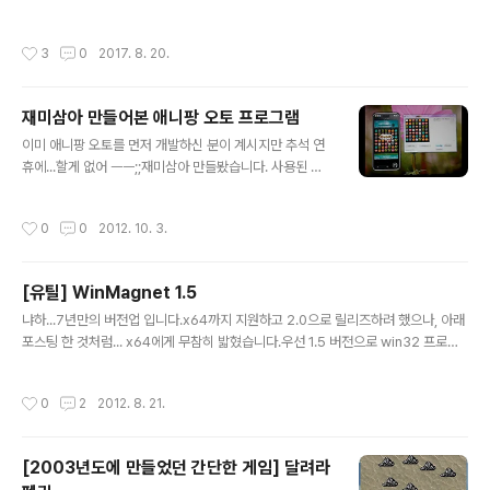
해 주신 분의 자바 코드를 스위프트 코드로 포팅했습니다. 스위프트를 공부하면서 처
음으로 개발한 모듈이라서 이상한 부분이 많을 수도 있습니다. 거의 그대로 포팅했지
작성시간
3
0
2017. 8. 20.
만 변수가 사용된 부분을 전부 상수 처리로 대체하느라 코드 구조가 약간 다릅니다.
카카오 Open API 에서 변환한 값이랑 약간의 오차가 발생하는데 제가 변환 식을 이
해하고 포팅한게 아니라서 수정할 수는 없네요. 도움을 바랍니다. 코드는 공개합니
재미삼아 만들어본 애니팡 오토 프로그램
다.https://github.com/prostars/CoordinatesConverter
글 내용
이미 애니팡 오토를 먼저 개발하신 분이 계시지만 추석 연
휴에...할게 없어 ㅡㅡ;;재미삼아 만들봤습니다. 사용된 기
술이라고는...- 바탕화면 일부 영역 스크린 샷- 마우스 제
어- 애니팡 검색 알고리즘이상 땡입니다. 400라인 정도의
작성시간
0
0
2012. 10. 3.
짧은 소스로 구현되었습니다. 오토 대응 업데이트를 했는
지 모비즌이 설치되어 있으면 애니팡이 실행도 안되더군
요.동물들 이미지도 눈에 보이지 않게 RGB 값이 미묘하게
[유틸] WinMagnet 1.5
다르더군요..처음에 오차범위 설정 없이 샘플링해서 애먹
글 내용
었습니다. 제 폰은 LG On-Screen Phone이 설치되어
냐하...7년만의 버전업 입니다.x64까지 지원하고 2.0으로 릴리즈하려 했으나, 아래
있어서 이걸로 연동했습니다.LG 기본 어플을 유용하게 쓸
포스팅 한 것처럼... x64에게 무참히 밟혔습니다.우선 1.5 버전으로 win32 프로그
날이 올 줄이야... 참고로 현재 제 애니팡 실력은 7만점이
램만 지원하는 상태로 정리했습니다.64bit windows에서도 32bit process에
한계입니다..ㅠㅠ 유튜브 링크 : http://youtu.be/MtDjE
한해서는 잘 동작합니다. 최소 실행 환경은 client는 windows xp 이상, server는
작성시간
0
2
2012. 8. 21.
Gdkb_g
windows 2000 server 이상입니다. -----------------------------------
--다운로드: ------------------------------------- https://github.com/p
rostars/WinMagnet 컴도깨비님의 리뷰 보기 몇 가지 기능이 추가되었습니다.멀
[2003년도에 만들었던 간단한 게임] 달려라
티모니터 지원창의 타이틀 바 ..