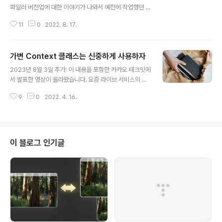
파일러 버전업에 대한 이야기가 나와서 예전에 작업했던 G
CC 컴파일러 버전업에 대한 내용을 정리해본다. 몇 년 전
11
0
2022. 8. 17.
새로운 팀에 합류했을 때 서비스 중인 서버군들 중에서 C+
+ 구현된 서버군이 GCC 4.4.7을 사용하고 있었고, 컴파
일러 버전이 낮아서 모던 C++의 시작인 C++ 11를 사용
가변 Context 클래스는 신중하게 사용하자
할 수 없었다. GCC 4.4.7은 C++ 0x까지 지원한다. C+
글 내용
+ 11을 사용하려면 최소한 gcc 4.7 이상이 필요하다. 버
2023년 8월 3일 추가: 이 내용을 포함한 카카오 테크밋에
전업 타깃은 CentOS 7 Base repo에 있는 GCC 4.8.5
서 발표한 영상이 올라왔습니다. 요즘 라이브 서비스의 레
버전으로 맞추고 진행했었다. 작업 당시 오랜 세월의 흔적
거시 코드 리팩터링을 하고 있다. 흔히 가변 상태를 관리하
으로 개발, 배포, 서비스 환경 등 각각 OS 버전이 달랐다.
9
0
2022. 4. 16.
는 Context 클래스가 레거시 코드에 있는 건 새삼스럽
OS 버전이 다르다는 것은 OS가 기본적으로..
지 않았지만, 과도하게 사용하고 있어서 정리가 필요했
다. 가변 상태 Context 사용 시 문제점가변 상태를 가지는
Context 클래스가 2, 3개도 아니고 10개쯤 되면 과하다
고 생각한다. 이렇게 많은 Context 클래스들이 서로 물고
이 블로그 인기글
물리는 종속성을 가지고 각기 다른 클래스에 넘기고, 넘겨
받고, 가변 Context의 레퍼런스가 다양한 함수들로 넘겨
져 전역 변수처럼 여기저기서 사용되면서 어딘가에서 A가
set을 하고 다른 곳에서는 B가 get을 하는 상황은 코드를
매우 읽..