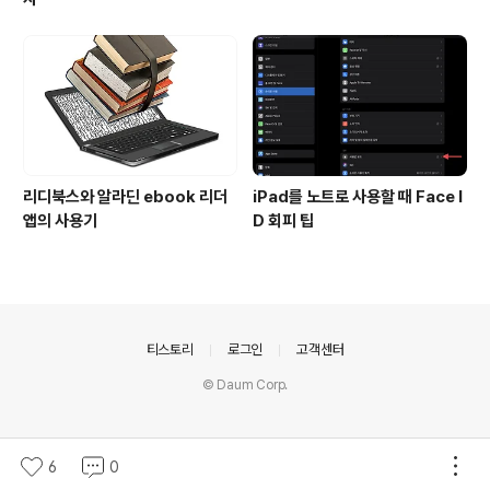
리디북스와 알라딘 ebook 리더
iPad를 노트로 사용할 때 Face I
앱의 사용기
D 회피 팁
의안내
티스토리
로그인
고객센터
© Daum Corp.
6
0