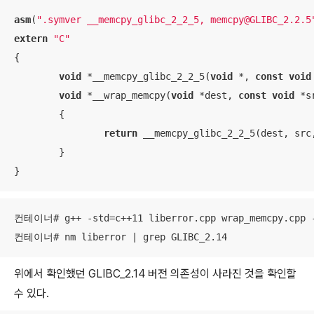
asm
(
".symver __memcpy_glibc_2_2_5, memcpy@GLIBC_2.2.5
extern
"C"
{

void
 *__memcpy_glibc_2_2_5(
void
 *, 
const
void
void
 *__wrap_memcpy(
void
 *dest, 
const
void
 *s
	{

return
 __memcpy_glibc_2_2_5(dest, src,
	}

}
컨테이너# g++ -std=c++11 liberror.cpp wrap_memcpy.cpp -o
컨테이너# nm liberror | grep GLIBC_2.14
위에서 확인했던 GLIBC_2.14 버전 의존성이 사라진 것을 확인할
수 있다.