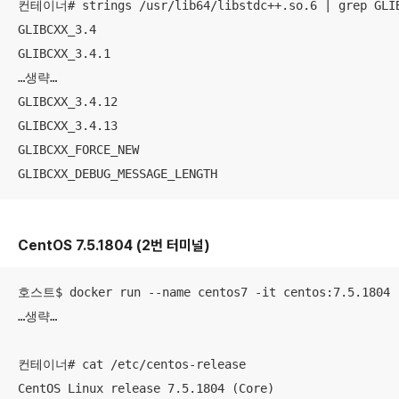
컨테이너# strings /usr/lib64/libstdc++.so.6 | grep GLIB
GLIBCXX_3.4

GLIBCXX_3.4.1

…생략…

GLIBCXX_3.4.12

GLIBCXX_3.4.13

GLIBCXX_FORCE_NEW

GLIBCXX_DEBUG_MESSAGE_LENGTH
CentOS 7.5.1804 (2번 터미널)
호스트$ docker run --name centos7 -it centos:7.5.1804

…생략…

컨테이너# cat /etc/centos-release

CentOS Linux release 7.5.1804 (Core)
