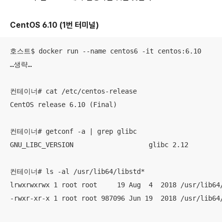
CentOS 6.10 (1번 터미널)
호스트$ docker run --name centos6 -it centos:6.10 

…생략…

컨테이너# cat /etc/centos-release

CentOS release 6.10 (Final)

컨테이너# getconf -a | grep glibc

GNU_LIBC_VERSION                   glibc 2.12

컨테이너# ls -al /usr/lib64/libstd*

lrwxrwxrwx 1 root root     19 Aug  4  2018 /usr/lib64/
-rwxr-xr-x 1 root root 987096 Jun 19  2018 /usr/lib64/