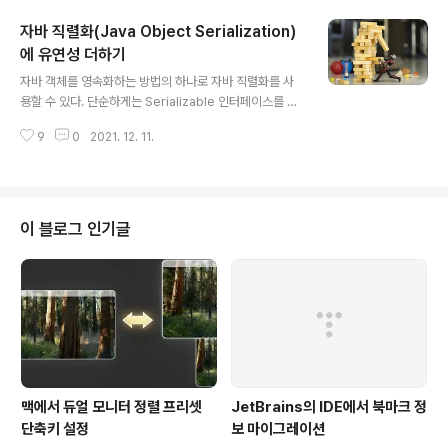
다. 가변 상태 Context 사용 시 문제점가변 상태를 가지는
자바 직렬화(Java Object Serialization)
Context 클래스가 2, 3개도 아니고 10개쯤 되면 과하다
고 생각한다. 이렇게 많은 Context 클래스들이 서로 물고
에 유연성 더하기
글 내용
물리는 종속성을 가지고 각기 다른 클래스에 넘기고, 넘겨
자바 객체를 영속화하는 방법의 하나로 자바 직렬화를 사
받고, 가변 Context의 레퍼런스가 다양한 함수들로 넘겨
용할 수 있다. 단순하게는 Serializable 인터페이스를 구
져 전역 변수처럼 여기저기서 사용되면서 어딘가에서 A가
현하거나 더 확장성 있는 방법으로는 Externalizable 인
set을 하고 다른 곳에서는 B가 get을 하는 상황은 코드를
9
0
2021. 12. 11.
터페이스를 구현하는 것을 선택할 수 있고, 자바 직렬화에
매우 읽..
종속되지 않는 다른 방법을 선택할 수도 있다. 일단, Serial
izable 인터페이스를 구현한 클래스의 인스턴스가 외부
저장소에 영속화되면 호환성을 유지하면서 해당 클래스의
필드를 수정하기는 어렵다. (https://docs.oracle.com/
이 블로그 인기글
en/java/javase/11/docs/specs/serialization/vers
ion.html) Serializable 대신 Externalizable 인터페이
스를 구현하면 객체 직렬화 단계에서 객체 스트림에 읽고
쓰는 ..
맥에서 듀얼 모니터 정렬 프리셋
JetBrains의 IDE에서 북마크 정
단축키 설정
보 마이그레이션