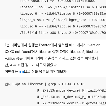
	linux-vdso.so.1 =>  (0x00007ffcf8d1c000)

	libstdc++.so.6 => /lib64/libstdc++.so.6 (0x00007f69e98af000)

	libm.so.6 => /lib64/libm.so.6 (0x00007f69e95ad000)

	libgcc_s.so.1 => /lib64/libgcc_s.so.1 (0x00007f69e9397000)

	libc.so.6 => /lib64/libc.so.6 (0x00007f69e8fc9000)

	/lib64/ld-linux-x86-64.so.2 (0x00007f69e9bb70
1번 터미널에서 실행한 liberror에서 출력된 에러 메시지 ‘version
XXXX not found’에서 liberror 실행 파일이 libc.so.6, libstdc+
+.so.6 공유 라이브러리에 의존성을 가지고 있는 것을 확인했지
만, 세부 버전 정보가 나오지 않았다.
이번에는
nm
으로 심볼 목록을 확인해보자.
컨테이너# nm liberror | grep GLIBCXX_3.4.18

                 U _ZNSt13random_device7_M_finiEv@@GLI
                 U _ZNSt13random_device7_M_initERKSs@@
                 U _ZNSt13random_device9_M_getvalEv@@G