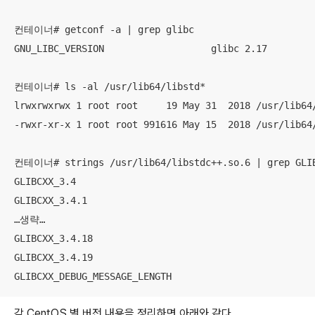
컨테이너# getconf -a | grep glibc

GNU_LIBC_VERSION                   glibc 2.17

컨테이너# ls -al /usr/lib64/libstd*

lrwxrwxrwx 1 root root     19 May 31  2018 /usr/lib64/
-rwxr-xr-x 1 root root 991616 May 15  2018 /usr/lib64/
컨테이너# strings /usr/lib64/libstdc++.so.6 | grep GLIB
GLIBCXX_3.4

GLIBCXX_3.4.1

…생략…

GLIBCXX_3.4.18

GLIBCXX_3.4.19

GLIBCXX_DEBUG_MESSAGE_LENGTH
각 CentOS 별 버전 내용을 정리하면 아래와 같다.