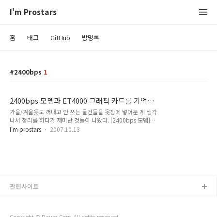
I'm Prostars
홈
태그
GitHub
방명록
2400bps
1
2400bps 모뎀과 ET4000 그래픽 카드를 기억하
는가?
가을/겨울옷도 꺼내고 안 쓰는 물건들을 옷장에 넣어둔 게 생각
나서 정리를 하다가 재미난 것들이 나왔다. [2400bps 모뎀]
[ET4000 VESA 그래픽카드] 중학교 시절에 지금은 없어진 천리
I'm prostars
2007.10.13
안의 전신이었던 PC 서브라는 PC통신 서비스를 사용하면서 처
음으로 채팅도 하고~ 게시판, 자료실도 이용하고~ 결국, 전화선
을 가위로 잘릴 때까지 잘 놀았었지..-_-; 다른 사설 BBS 에서 게
임도 받고~ 2400bps라는 그 엄청난 속도로 게임을 받았다는
게 참…. 지금 생각하면 용하다. 1Kbyte가 전송되는데 3~4초 정
도 걸리니까. 1메가짜리 파일 하나 받을라면 1시간이 넘게 걸린
다..-_-; 고등학교 1~2학년 시절에는 2400bps 모뎀과 푸른물
관련사이트
이라는 호스트 프로그램으로 사설 BBS를 운영했었는데 그..
Copyright © Daum Corp. All rights reserved.