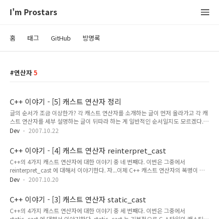
I'm Prostars
홈
태그
GitHub
방명록
연산자
5
C++ 이야기 - [5] 캐스트 연산자 정리
글의 순서가 조금 이상한가? 각 캐스트 연산자를 소개하는 글이 먼저 올라가고 각 캐
스트 연산자를 세부 설명하는 글이 뒤따라 하는 게 일반적인 순서일지도 모르겠다.
그다지 큰 계획을 세우고 쓰는 게 아니다 보니 순서가 조금 이상해도 이해해주기 바
Dev
2007.10.22
란다. 이미 C++ 캐스트 연산자에 대해서 좋은 글들이 많이 나와 있지만 사용하는 사
람을 쉽게 볼 수는 없었기에 조금 더 쉽게 하나씩 접근하여 글을 적어보면 도움이 될
C++ 이야기 - [4] 캐스트 연산자 reinterpret_cast
까 싶어 글을 적어본 것인데 전달이 잘 되었나 모르겠다. 잠시 C 스타일의 캐스트 연
C++의 4가지 캐스트 연산자에 대한 이야기 중 네 번째다. 이번은 그중에서
산자를 보자. (타입) 표현식 [예제 1] const char* pConstCharPtr = "test"; int*
reinterpret_cast 에 대해서 이야기한다. 자...이제 C++ 캐스트 연산자의 복병이 등
pIntPtr1 = NULL; int* pIntPtr2 = NULL; int* pIntPtr3 = NU..
장한다. 이전에 static_cast 이야기를 하면서 살짝 사기를 쳤다. C 스타일의 캐스팅
Dev
2007.10.20
과 가장 비슷한 기능을 하는 무적의 캐스팅은 그 이름도 복잡한 reinterpret_cast 다.
이 캐스트 연산자는 C 스타일의 캐스팅만큼은 아니지만 별반 차이 없이 무배뽀다. 캐
C++ 이야기 - [3] 캐스트 연산자 static_cast
스팅 대상을 캐스팅 타겟 타입으로 비트단위로 다시 재해석한다고 보면 된다. 다른
C++의 4가지 캐스트 연산자에 대한 이야기 중 세 번째다. 이번은 그중에서
캐스트 연산자가 처리하지 못하고 남은 뒤치다꺼리를 모두 한다. 다만 const_cast
static_cast 에 대해서 이야기한다. static_cast 는 기본적으로 C 스타일의 캐스팅과