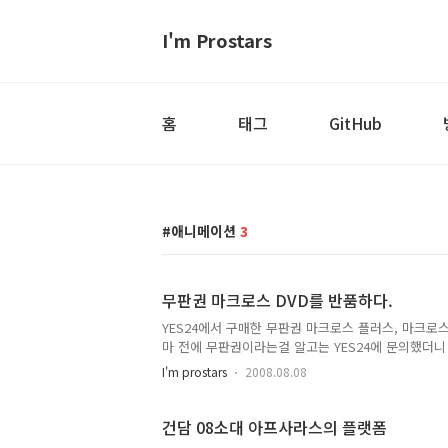
I'm Prostars
홈
태그
GitHub
애니메이션
3
무판권 마크로스 DVD를 반품하다.
YES24에서 구매한 무판권 마크로스 플러스, 마크로스
마 전에 무판권이라는걸 알고는 YES24에 문의했더
서 환불해준단다. 그런데 신기한 건 그 상품 페이지의
I'm prostars
2008.08.08
데 왜 그간 계속 판매를 했을까? 아무도 정식으로 이
처음부터 무판권 DVD를 대형 쇼핑몰에서 판매한다는 
닌가? 길거리에서 불법 복제한 DVD를 판매하는 것과
건담 08소대 아프사라스의 플랫폼
것 무엇이 다른가?