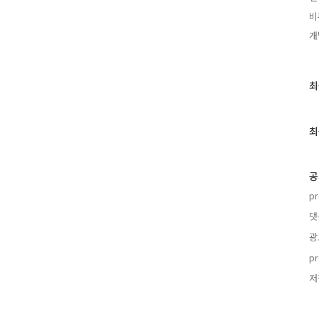
비
개
최
최
근
글
과
최
인
기
글
공
p
댓
광
p
저