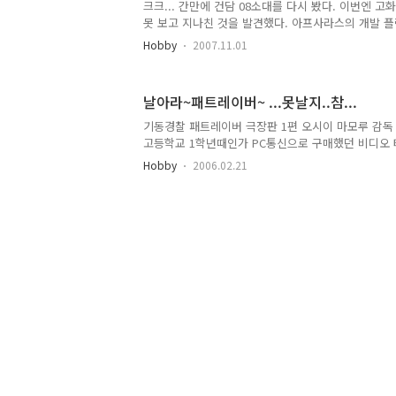
크크... 간만에 건담 08소대를 다시 봤다. 이번엔 
못 보고 지나친 것을 발견했다. 아프사라스의 개발 플랫
사라진 Cyrix사의 CPU로 구동된다.. -_ㅡ; 콕핏의 디
Hobby
2007.11.01
사용해서 구현했나 보군... -_-;; OS는 BSD 유닉스냐
스트는 과연 무엇일지 궁금하다. 쿠쿠~ 다시 봐도 웃음
저런 건 눈에 잘 들어온다..-_ㅡ;; 더하기 : 예전에
날아라~패트레이버~ ...못날지..참...
아직도 옷장 안에 있는데...그게 AMD K6-3 400 이지
매우 좋아하는 오프닝 중 하나다. 제목 : 폭숭속에서 
기동경찰 패트레이버 극장판 1편 오시이 마모루 감독 
로 가사 : (출처 ..
고등학교 1학년때인가 PC통신으로 구매했던 비디오 
다시 보고 싶은데 집에 비디오가 없으니...-_-; 역
Hobby
2006.02.21
싸게 판매를 하기에 질렀다. 명작이다~ 명작~! 쿠캬캬
다~ 퇴근하고 가서 봐야지~ 이게 얼마 만인가~! 고등
이다.