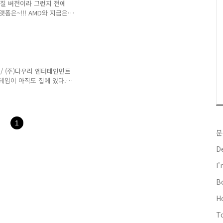
고화질 버전이라 그런지 전에
폼은~!!! AMD와 지금은
스플레이는 DirectX SDK를
...? 멋지다~! 옆에 잘린 리
이 나온다. 직업병인가...
 홈페이지를 돌리던 웹서버가
 아마.. 더하기 둘 : 오프닝
빛나줘 가수 : 요네쿠라 치히
/ (주)다우리 엔터테인먼트
테입이 아직도 집에 있다.
시나 오래된 작품이라 그런지
~ 주말에 주문한 DVD가 왔
학교 때 보고 못 봤던 작품
1
분
D
I
B
H
T