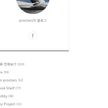
prostars의 블로그
류 전체보기
(319)
ev
(93)
'm prostars
(52)
ook Shelf
(77)
obby
(36)
oy Project
(11)