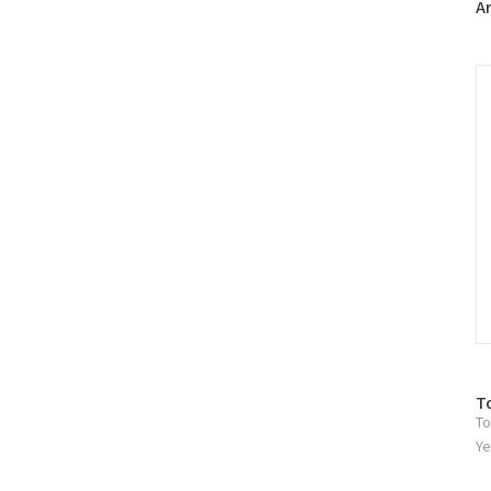
A
C
방
T
To
문
자
Ye
수