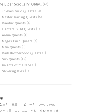
e Elder Scrolls IV: Obliv..
(49)
Thieves Guild Quests
(13)
Master Training Quests
(5)
Daedric Quests
(4)
Fighters Guild Quests
(1)
Arena Quests
(1)
Mages Guild Quests
(6)
Main Quests
(3)
Dark Brotherhood Quests
(1)
Sub Quests
(12)
Knights of the Nine
(1)
Shivering Isles
(1)
ag
천도서,
오블리비언,
독서,
c++,
Java,
더스크롤,
영어 공부,
소설,
자작 프로그램,