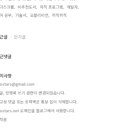
더스크롤,
비추천도서,
자작 프로그램,
개발자,
어 공부,
기술서,
오블리비언,
끼적끼적,
근글
인기글
근댓글
지사항
rostars@gmail.com
글, 방명록 쓰기 권한이 변경되었습니다.
고성 댓글 또는 트랙백은 통보 없이 삭제합니다.
rostars.net 도메인을 블로그에서 사용합니다.
작권