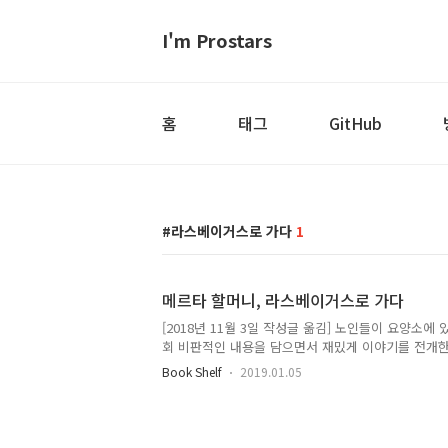
I'm Prostars
홈
태그
GitHub
라스베이거스로 가다
1
메르타 할머니, 라스베이거스로 가다
[2018년 11월 3일 작성글 옮김] 노인들이 요양소
회 비판적인 내용을 담으면서 재밌게 이야기를 전개한 
죄를 정당화 시키며 계속되는 우연과 뻔한 진행으로 
Book Shelf
2019.01.05
과 은행을 털어서 요양소와 기타 사회 시설을 돕는 것
큰돈을 주는 것은 정당한가?그냥 스웨덴 소설이 흥행
다. 이동진 님이 재미없는 책은 중간에 던져도 된다고
중간에 덮었어야 했다.매우 편한 우연과 설정으로 소설