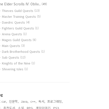
e Elder Scrolls IV: Obliv..
(49)
Thieves Guild Quests
(13)
Master Training Quests
(5)
Daedric Quests
(4)
Fighters Guild Quests
(1)
Arena Quests
(1)
Mages Guild Quests
(6)
Main Quests
(3)
Dark Brotherhood Quests
(1)
Sub Quests
(12)
Knights of the Nine
(1)
Shivering Isles
(1)
ag
 car,
인문학,
Java,
c++,
독서,
프로그래밍,
,
추천도서,
소설,
RPG,
게임이야기,
PS3,