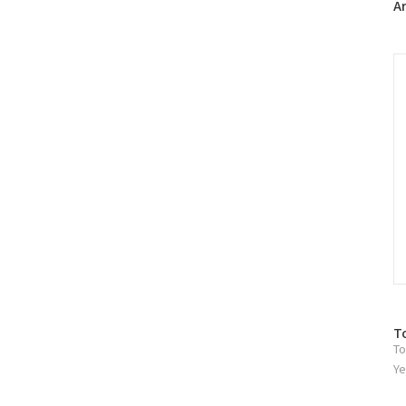
A
C
방
T
To
문
자
Ye
수