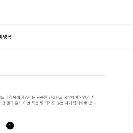
방명록
에 있느니 감옥에 가겠다는 단순한 컨셉으로 시작하여 약간의 사
첫 권과 달리 이번 책은 뭐 되지도 않는 자기 합리화로 범
소설의 기본인 재미도 없고 약간의 짜증을 동반한다.보석상
이 정당한가? 그렇게 훔친 돈에서 선심 쓰듯 자기 자식에게
하니 덩달아 번역되어 들어온 건가 싶을 정도로 뻔한 흐름이
 했던 거 같은데 읽기 시작한 책이라 끝까지 읽었는데 역시
1
을..