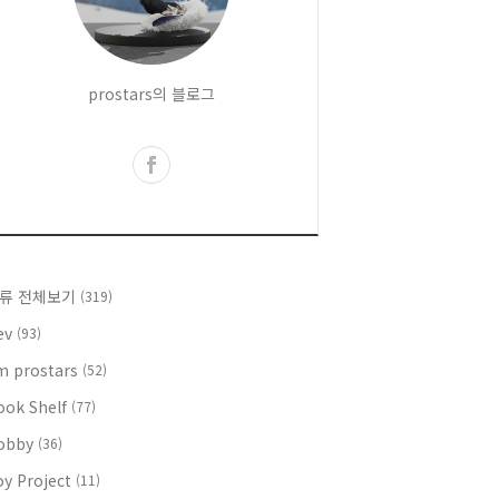
prostars의 블로그
류 전체보기
(319)
ev
(93)
'm prostars
(52)
ook Shelf
(77)
obby
(36)
oy Project
(11)