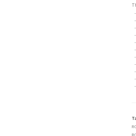
Th
T
RC
RC