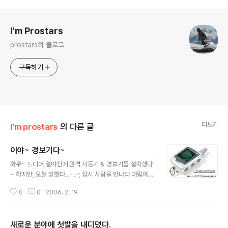
증정, 등록설치비 전액지원, 압도적혜택
로그 정보
I'm Prostars
prostars의 블로그
구독하기
더보기
I'm prostars
의 다른 글
이야~ 경보기다~
글 내용
와우~ 드디어 얼마전에 원격 시동기 & 경보기를 설치했다
~ 하지만, 오늘 당했다...-_-; 잠시 사람을 만나러 대림에
갔다가~ 기다리는 동안 시동을 끄고 음악을 들으며~ 기다
0
0
2006. 2. 19.
리고~ 그분이 오셔서 차에서 내려서 인사하고 다시 차에
타려던 순간...자동으로 차가 잠.겼.다... 휴대폰, 차 키, 모
두... 차 안에 있었다... OTL 날도 추운데 어찌...이런...흑...
새로운 분야에 첫발을 내디뎠다.
근처 가계에서 양해를 구하고 잠시 전화를 빌려 보험사에