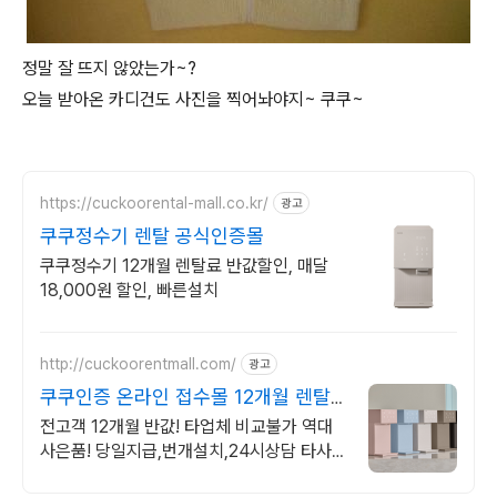
정말 잘 뜨지 않았는가~?
오늘 받아온 카디건도 사진을 찍어놔야지~ 쿠쿠~
https://cuckoorental-mall.co.kr/
광고
쿠쿠정수기 렌탈 공식인증몰
쿠쿠정수기 12개월 렌탈료 반값할인, 매달
18,000원 할인, 빠른설치
http://cuckoorentmall.com/
광고
쿠쿠인증 온라인 접수몰 12개월 렌탈
료 반값 진행중
전고객 12개월 반값! 타업체 비교불가 역대
사은품! 당일지급,번개설치,24시상담 타사
고객 렌탈료할인, 기본사은품+추가사은품