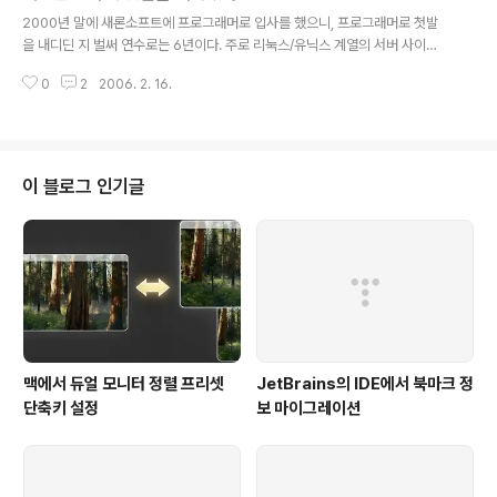
글 내용
지원 요청. 흑, 날도 추운데 밖에서 30분 가까이 떨었다. 모
2000년 말에 새론소프트에 프로그래머로 입사를 했으니, 프로그래머로 첫발
두 조심합시다.(무엇을..ㅡㅡ?)
을 내디딘 지 벌써 연수로는 6년이다. 주로 리눅스/유닉스 계열의 서버 사이드
개발을 하고, 윈도우 플랫폼의 클라이언트를 개발도 하고~ SI 분야에 있다 보니
0
2
2006. 2. 16.
경험은 참 다양하게 해본 거 같다. 이번에 새로운 직장을 찾으면서 그동안 해보
지 않았던 것을 배우고, 또 해보고 싶었다. 수학을 그다지 좋아하지도 않고 잘하
지도 않아서 일부러 피했을지도 모를 그래픽 프로그래밍을 이제 경험할 것이다.
전혀 그래픽 프로그래밍 경험도 없고 수학도 못하지만 하나씩 공부해서 (쿠캬
캬!) 접수해 나갈 것이다.
이 블로그 인기글
맥에서 듀얼 모니터 정렬 프리셋
JetBrains의 IDE에서 북마크 정
단축키 설정
보 마이그레이션