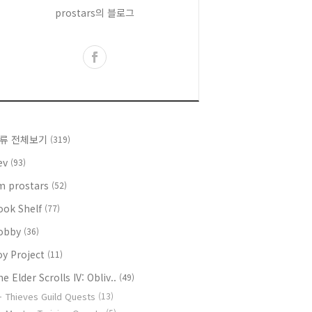
prostars의 블로그
류 전체보기
(319)
ev
(93)
'm prostars
(52)
ook Shelf
(77)
obby
(36)
oy Project
(11)
e Elder Scrolls IV: Obliv..
(49)
Thieves Guild Quests
(13)