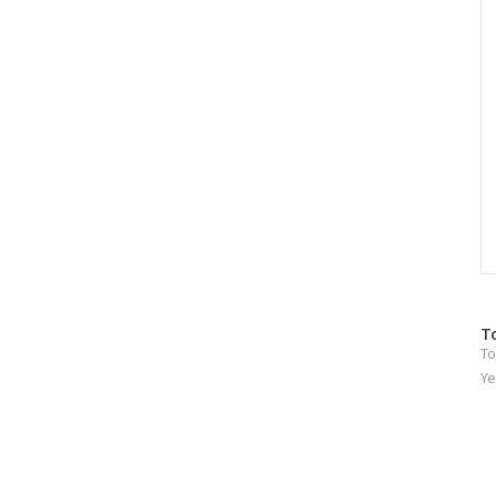
C
방
T
To
문
자
Ye
수