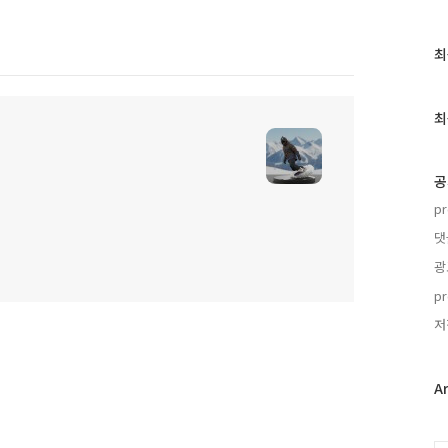
최
최
근
글
과
최
인
기
글
공
p
댓
광
p
저
A