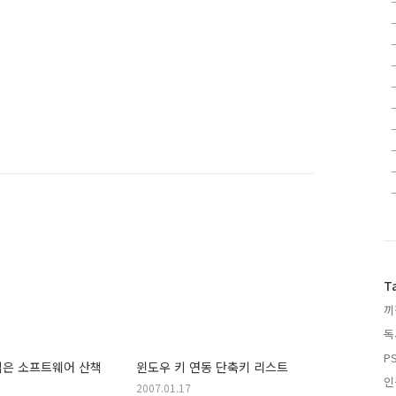
T
끼
독
PS
읽은 소프트웨어 산책
윈도우 키 연동 단축키 리스트
인
2007.01.17