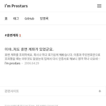
I'm Prostars
홈
태그
GitHub
방명록
휴면계좌
1
이야..저도 휴면 계좌가 있었군요.
휴면 계좌를 조회하세요. 혹시나 하고 호기심에 해봤습니다. 이름과 주민번호만으로
조회했을 때는 아무것도 없었는데 집에서 다시 인증서로 해보니 뭔가 하나 나오네요
^^ 대략 7000원 정도의 금액이 국민은행에 있다네요...국민은행 통장도 없는데...계
I'm prostars
2006.04.29
좌를 개설했었는지도 기억이 없음. 더하기 : 조회는 위의 링크를 따라가세요~ :-)
관련사이트
Copyright © Daum Corp. All rights reserved.