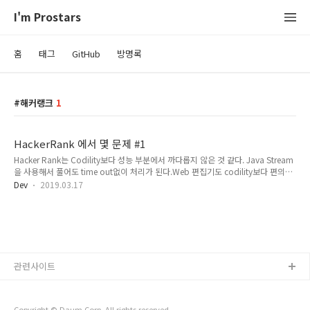
I'm Prostars
홈
태그
GitHub
방명록
해커랭크
1
HackerRank 에서 몇 문제 #1
Hacker Rank는 Codility보다 성능 부분에서 까다롭지 않은 것 같다. Java Stream
을 사용해서 풀어도 time out없이 처리가 된다.Web 편집기도 codility보다 편의성
이 좋다. 그래도 역시 IntelliJ에서 코딩하고 붙여넣는 것이 편하다. 쉬운 것으로 몇 문
Dev
2019.03.17
제를 풀어보았고 github에 풀이를 올려놓았다. Counting ValleysJumping on the
CloudsSock MerchantGrid ChallengeElectronics ShopTwo
CharactersMissing Numbers
관련사이트
Copyright © Daum Corp. All rights reserved.