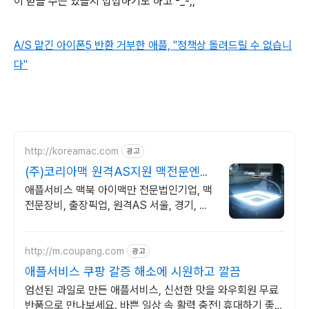
이 받을 수는 있을지 깝깝하기도 하고 -_-;;
A/S 맡긴 아이폰5 반환 거부한 애플, "정책상 돌려드릴 수 없습니
다"
http://koreamac.com
광고
(주)코리아맥 원격AS지원 맥전문엔지
니어 실시간상담
애플서비스 맥북 아이맥만 전문법인기업, 맥
전문장비, 출장픽업, 원격AS 서울, 경기, 인
천 일부지역 당일 출장, 픽업전문엔지니어 대
기
http://m.coupang.com
광고
애플서비스 쿠팡 갈증 해소에 시원하고 깔끔
엄선된 과일로 만든 애플서비스, 신선한 맛을 와우회원 무료
반품으로 만나보세요. 바쁜 일상 속 활력 충전! 휴대하기 좋은