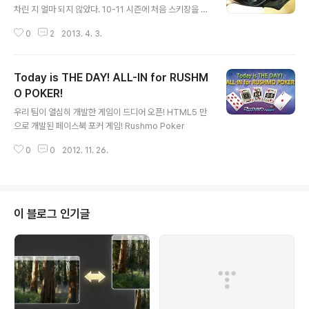
차린 지 얼마 되지 않았다. 10-11 시즌에 처음 스키장을 갔
었고 11-12 시즌까지는 일 년에 두세번 정도 갔던거 같은
0
2
2013. 4. 3.
데... 이번 12-13 시즌에는 보드에 미쳐서 매주 2~3회씩
보딩을 나갔었다. 데크, 바인딩, 부츠 모두 버즈런 제품으로
구매하여 한 시즌 잘 탔다. 각설하고, 이번 포스팅은 버즈런
Today is THE DAY! ALL-IN for RUSHM
AS에 대한 간단한 후기다. 시즌을 마무리하면서 데크에서
바인딩을 분리하면서 바인딩이 파손된 것을 알았다. 버즌
O POKER!
글 내용
런에 문의하니 12-13 시즌 제품은 무상 AS가 가능하다고
우리 팀이 열심히 개발한 게임이 드디어 오픈! HTML5 만
한다. AS 신청은 편리하게 되어 있다. 버즈런 AS 신청 페
으로 개발된 페이스북 포커 게임! Rushmo Poker
이지에서 바인딩을 클릭하면 아래와 같은 상세 페이지가
나온다. 위와 같은 상세 페이지에서 AS가 필요한 부분을
0
0
2012. 11. 26.
선..
이 블로그 인기글