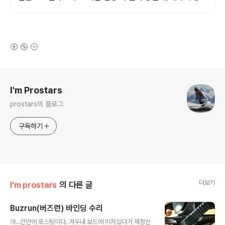
과일음료를 로켓배송으로 받아보세요.
(새창열림)
로그 정보
I'm Prostars
prostars의 블로그
구독하기
더보기
I'm prostars
의 다른 글
Buzrun(버즈런) 바인딩 수리
글 내용
아...간만에 포스팅이다. 겨우내 보드에 미쳐있다가 제정신