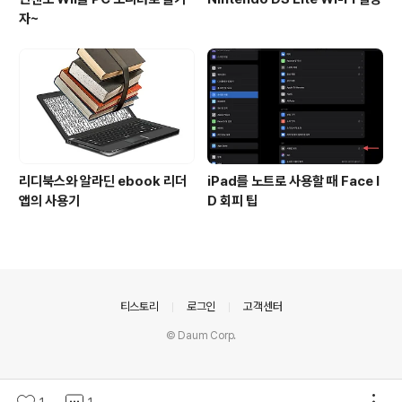
자~
리디북스와 알라딘 ebook 리더
iPad를 노트로 사용할 때 Face I
앱의 사용기
D 회피 팁
의안내
티스토리
로그인
고객센터
© Daum Corp.