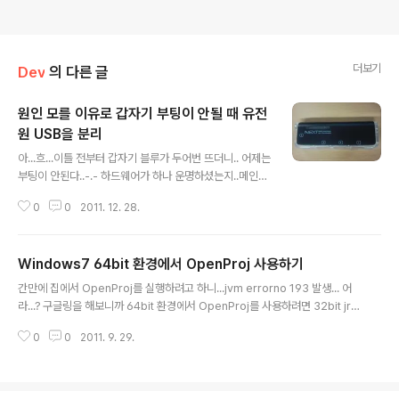
더보기
Dev
의 다른 글
원인 모를 이유로 갑자기 부팅이 안될 때 유전
원 USB을 분리
글 내용
아...흐...이틀 전부터 갑자기 블루가 두어번 뜨더니.. 어제는
부팅이 안된다..-.- 하드웨어가 하나 운명하셨는지..메인보
드에서 하나씩 빼면서 부팅을 시도! 하드, 그래픽 카드 무
0
0
2011. 12. 28.
죄. 헌데...전원을 뽑았음에도 계속 켜져있는 메인보드의 L
ED. 뭐지...이건? 유전원 USB 허브를 분리하고 부팅 시도
성공! usb허브가 맛이가서 보드로 역전류가 흐른듯... 새벽
Windows7 64bit 환경에서 OpenProj 사용하기
에 pc 분해하고 뻘짓. 몇 년간 잘 사용했지만 그래도 저가
글 내용
형 유전원 USB 사용은 비추천 -_-;
간만에 집에서 OpenProj를 실행하려고 하니...jvm errorno 193 발생... 어
라...? 구글링을 해보니까 64bit 환경에서 OpenProj를 사용하려면 32bit jre
가 필요하다는군. 32bit jre만 설치하면 될 줄 알았더니...이런 같은 오류가 발
0
0
2011. 9. 29.
생. OpenProj에 설정된 jre의 경로를 변경해야 하는데...이 설정이 어디에 들
어 있는지 못찾겠다. 그냥 64bit jre를 날려버리고 OpenProj를 실행하니 잘
실행되는 구나야~!