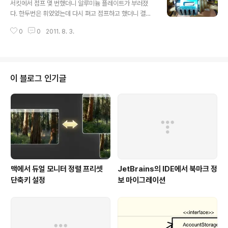
놓고 유니버셜 하나 달랑 들고 오프라인 샵에 가서 진열된
서킷에서 점프 몇 번했더니 알루미늄 플레이트가 부러졌
유니버셜에 직접 데보고...힘들었어요... PRO-X 2WD W
다. 한두번은 휘었었는데 다시 펴고 점프하고 했더니 결국
5661 유니버셜 사프트 레이져 ZX-5 LA303 프론트 유
부러지는군. 국내에서 부품 찾는건 이미 오래전에 포기했
니버셜 샤프트 'W5661'보다 'LA303'이 0.5mm 더 길
0
0
2011. 8. 3.
으니 다시 ebay를 뒤지고 찾았다. 마지막 하나 남은거라
지만 호환됩니다. 'LA303' 대신에 메탈 제품으로 나오는
는데...또 부러지면 어쩌지..-_-; 이제는 차를 바꿔야하나...
'LA..
슬프군. ebay에서 몇 번 구매하고 1~2주를 기다려봤더니
이제 택배가 하루 이틀 늦는 것도 별 문제가 안된다. 조금은
느긋해지는 것도 좋겠지.
이 블로그 인기글
맥에서 듀얼 모니터 정렬 프리셋
JetBrains의 IDE에서 북마크 정
단축키 설정
보 마이그레이션