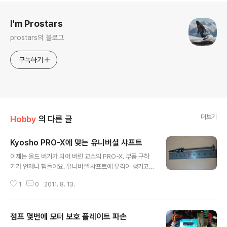
로그 정보
I'm Prostars
prostars의 블로그
구독하기
더보기
Hobby
의 다른 글
Kyosho PRO-X에 맞는 유니버셜 샤프트
글 내용
이제는 올드 버기가 되어 버린 교쇼의 PRO-X. 부품 구하
기가 언제나 힘들어요. 유니버셜 샤프트에 유격이 생기고
언제 파손될지 몰라 미리 구해놓으려고 부품(W5661 or
1
0
2011. 8. 13.
W5662H)를 찾아 해맸으나 결국 찾지 못했네요. 어쩌다
가 판매하는 해외 사이트를 찾으면 우리나라로 배송이 안
되고... 하여 호환될만한 다른 차의 유니버셜을 찾아 해매다
점프 몇번에 모터 보호 플레이트 파손
가 결국 찾았습니다. 알씨 카페와 알씨 샵에도 질문들 올려
글 내용