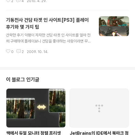
2
4
2010. 4. 29.
팟의 하드가 수명을 다하여 운명했으니 수리비가 좀 나오
겠네요...22마원 나옵니다... 하시겠습니까...? 즐... 근데 보
통 고장 부품 찾아보려면 분해해서 확인해보지 않나? 물어
기동전사 건담 타겟 인 사이트[PS3] 플레이
봤더니 자기들은 분해하지도 않고 할 줄도 모른다고 하시
던데. 흠... 어쨌든 인터넷을 좀 둘러보니 하드가 운명했을
후기와 몇 가지 팁
글 내용
때 CF 메모리로 교체해서 잘 쓴다는 사람들이 있기에 시도
간략한 후기 악평이 자자한 건담 타겟 인 사이트를 얼마 전
해보기로 했다. 참고한 아이팟 분해 동영상이다. 이 수술은
에 구매하여 플레이보니 건담을 좋아하는 사람이라면 무시
내가 집도한다. (닥터K 다시 보고 싶군...) 준비물은 아이팟,
해도 좋을 악평이다. 프레임 드랍이 심하다는데 플레이하
새롭게 이식할 8G CF 메모리, 일자 드라이버 위와 ..
0
2
2009. 10. 14.
는데 아무런 지장이 없었기 때문에 그 말에 전적으로 동의
할 수 없다. PS2로 게임을 즐기던 시절에도 건담 게임을
몇 가지 즐겼지만, PS3용 타겟 인 사이트도 크게 다르지
않았다. 조작법은 그동안 해왔던 건담 게임들과 거의 비슷
하며 그래픽은 지금까지 보았던 건담 게임 중에서 최고다.
이 블로그 인기글
특이할 만한 것은 부분 파괴 시스템인데 매우 재밌는 시스
템이다. 한 예로 우측 손이 파괴되어 주 무기가 사라지면 왼
손의 방패를 버리면서 방어를 포기하고 총이나 빔 샤벨을
사용할 수 있다. 몇 가지 팁 재미를 위해서 자세한 내용은
적지 않았다. 게임을 플레이할 때..
맥에서 듀얼 모니터 정렬 프리셋
JetBrains의 IDE에서 북마크 정