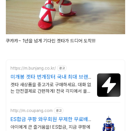
쿠캬캬~ 1년을 넘게 기다린 겟타가 드디어 도착!!!
https://m.bunjang.co.kr/
광고
미개봉 겟타 번개장터 국내 최대 브랜
드 중고거래
겟타 새상품을 중고가로 구매하세요. 대화 없
는 안전결제로 간편하게! 전국 각지에서 올라
오는 전국구 최다 상품 매일 10만 개 이상의
신규 상품 업로드
http://m.coupang.com
광고
ES합금 쿠팡 와우회원 무제한 무료배
송
아이에게 큰 즐거움을! ES합금, 지금 쿠팡에